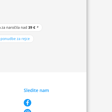
a
za naročila nad
39 €
*
z ponudbe za rejce
Sledite nam