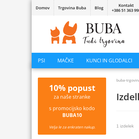
Kontakt
Domov
Trgovina Buba
Blog
+386 51 363 99
PSI
MAČKE
KUNCI IN GLODALCI
buba-trgovin
10% popust
Izde
za naše stranke
s promocijsko kodo
BUBA10
1 izdelek
Velja le za enkraten nakup.