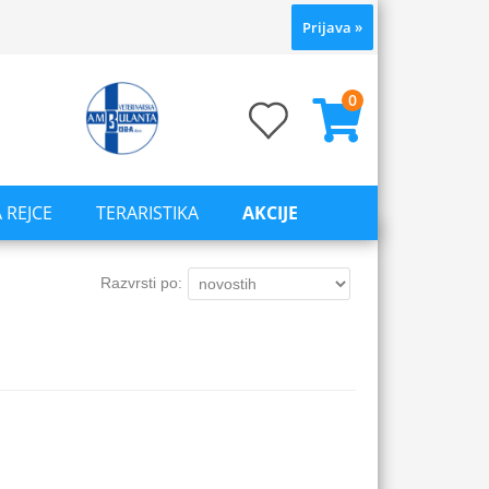
Prijava
»
0
 REJCE
TERARISTIKA
AKCIJE
Razvrsti po: