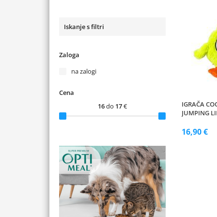
Iskanje s filtri
Zaloga
na zalogi
Cena
IGRAČA C
16
do
17
€
JUMPING L
16,90 €