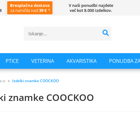
Brezplačna dostava
V naši ponudbi najdete
8
za naročila nad
39 €
*
več kot 8.000 izdelkov.
PTICE
VETERINA
AKVARISTIKA
PONUDBA ZA
a.si
Izdelki znamke COOCKOO
lki znamke COOCKOO