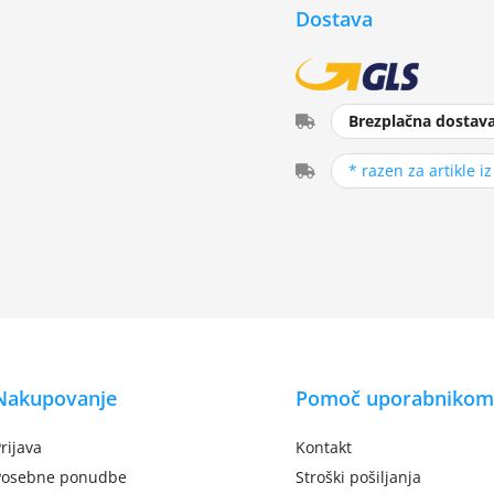
Dostava
Brezplačna dostav
* razen za artikle i
Nakupovanje
Pomoč uporabnikom
rijava
Kontakt
Posebne ponudbe
Stroški pošiljanja