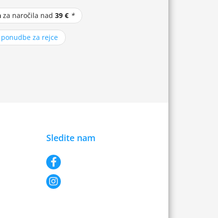
a
za naročila nad
39 €
*
z ponudbe za rejce
Sledite nam