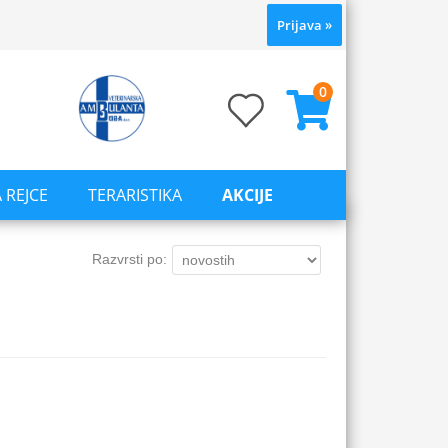
Prijava
»
0
 REJCE
TERARISTIKA
AKCIJE
Razvrsti po: