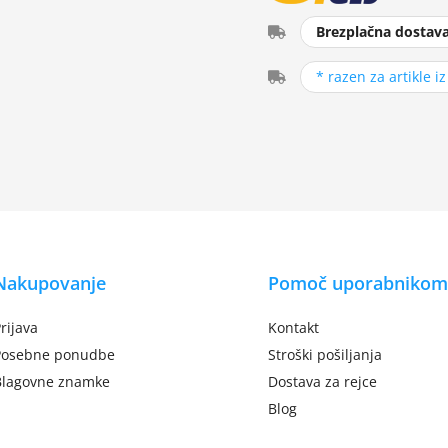
Brezplačna dostav
* razen za artikle i
Nakupovanje
Pomoč uporabnikom
rijava
Kontakt
Posebne ponudbe
Stroški pošiljanja
Blagovne znamke
Dostava za rejce
Blog