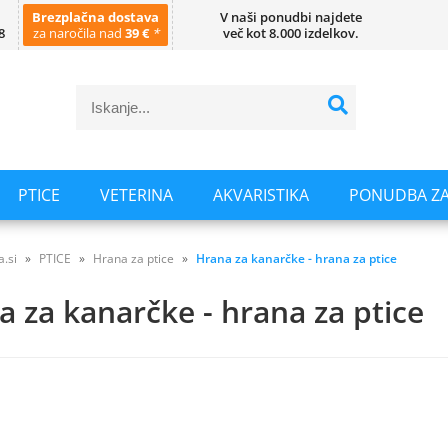
Brezplačna dostava
V naši ponudbi najdete
8
za naročila nad
39 €
*
več kot 8.000 izdelkov.
PTICE
VETERINA
AKVARISTIKA
PONUDBA ZA
a.si
PTICE
Hrana za ptice
Hrana za kanarčke - hrana za ptice
a za kanarčke - hrana za ptice