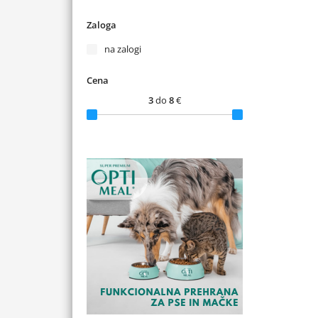
Zaloga
na zalogi
Cena
3
do
8
€