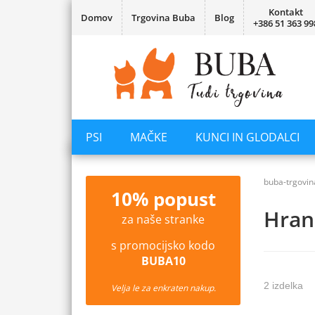
Kontakt
Domov
Trgovina Buba
Blog
+386 51 363 99
PSI
MAČKE
KUNCI IN GLODALCI
buba-trgovin
10% popust
Hran
za naše stranke
s promocijsko kodo
BUBA10
2 izdelka
Velja le za enkraten nakup.