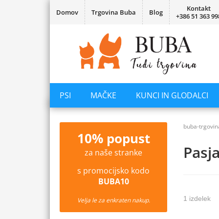
Kontakt
Domov
Trgovina Buba
Blog
+386 51 363 99
PSI
MAČKE
KUNCI IN GLODALCI
buba-trgovin
10% popust
Pasja
za naše stranke
s promocijsko kodo
BUBA10
1 izdelek
Velja le za enkraten nakup.