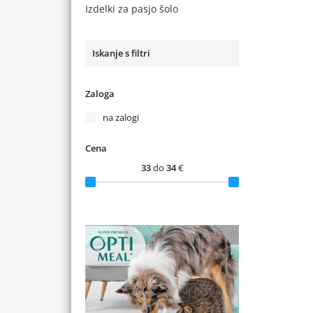
Izdelki za pasjo šolo
Iskanje s filtri
Zaloga
na zalogi
Cena
33
do
34
€