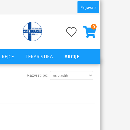
Prijava
»
0
 REJCE
TERARISTIKA
AKCIJE
Razvrsti po: