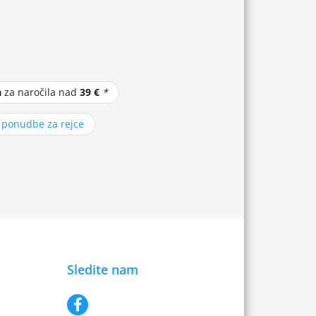
a
za naročila nad
39 €
*
z ponudbe za rejce
Sledite nam