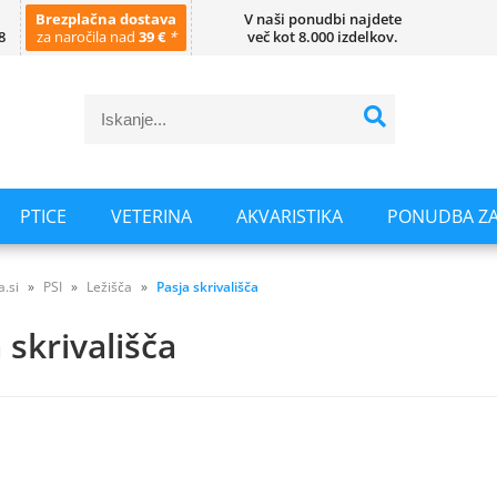
Brezplačna dostava
V naši ponudbi najdete
8
za naročila nad
39 €
*
več kot 8.000 izdelkov.
PTICE
VETERINA
AKVARISTIKA
PONUDBA ZA
a.si
PSI
Ležišča
Pasja skrivališča
 skrivališča