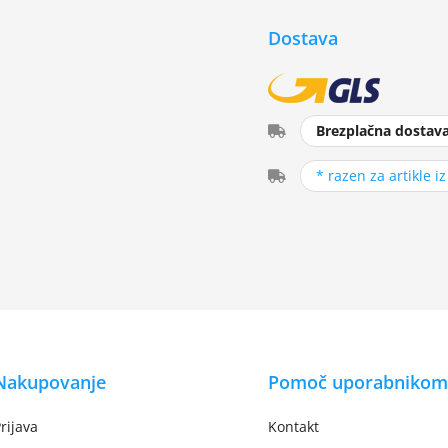
Dostava
Brezplačna dostav
* razen za artikle i
Nakupovanje
Pomoč uporabnikom
rijava
Kontakt