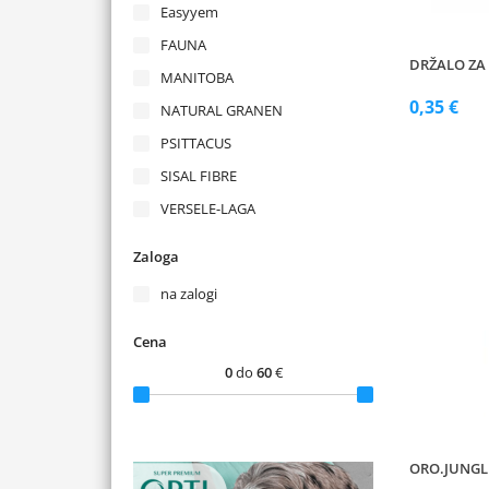
Easyyem
FAUNA
DRŽALO ZA 
MANITOBA
0,35 €
NATURAL GRANEN
PSITTACUS
SISAL FIBRE
VERSELE-LAGA
Zaloga
na zalogi
Cena
0
do
60
€
ORO.JUNGL