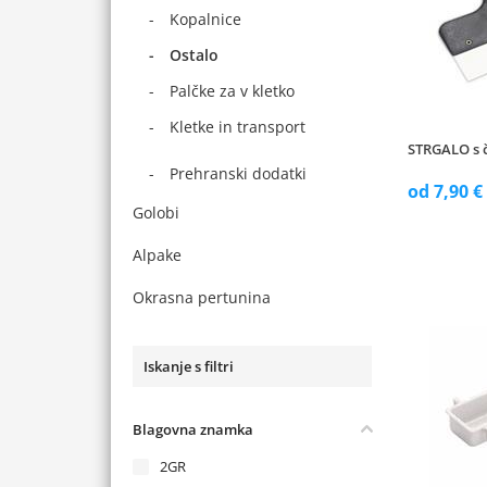
Kopalnice
Ostalo
Palčke za v kletko
Kletke in transport
STRGALO s 
Prehranski dodatki
od 7,90 €
Golobi
Alpake
Okrasna pertunina
Iskanje s filtri
Blagovna znamka
2GR