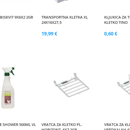
BISKVIT 9X6X2 2GR
TRANSPORTNA KLETKA XL
KLJUKICA ZA
24X16X27,5
KLETKO TINO
19,99 €
0,60 €
E SHOWER 500ML VL
VRATCA ZA KLETKO PL.
VRATCA ZA KL
HORIZONT. 6X7 2GR
VERTIKALNA 6