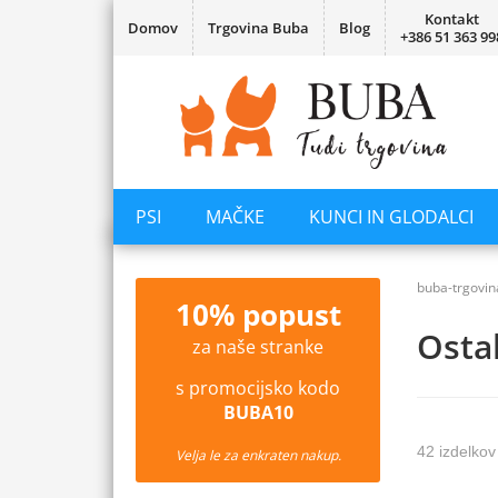
Kontakt
Domov
Trgovina Buba
Blog
+386 51 363 99
PSI
MAČKE
KUNCI IN GLODALCI
buba-trgovin
10% popust
Osta
za naše stranke
s promocijsko kodo
BUBA10
42 izdelkov
Velja le za enkraten nakup.