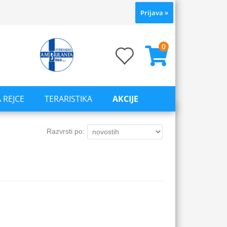
Prijava
»
0
 REJCE
TERARISTIKA
AKCIJE
Razvrsti po: