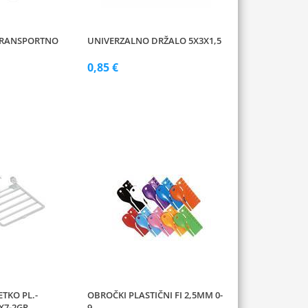
 TRANSPORTNO
UNIVERZALNO DRŽALO 5X3X1,5
0,85 €
ETKO PL.-
OBROČKI PLASTIČNI FI 2,5MM 0-
X7-2GR
9