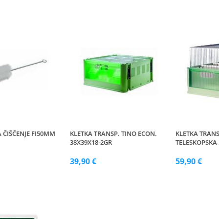
 ČIŠČENJE FI50MM
KLETKA TRANSP. TINO ECON.
KLETKA TRAN
38X39X18-2GR
TELESKOPSKA 
39,90 €
59,90 €