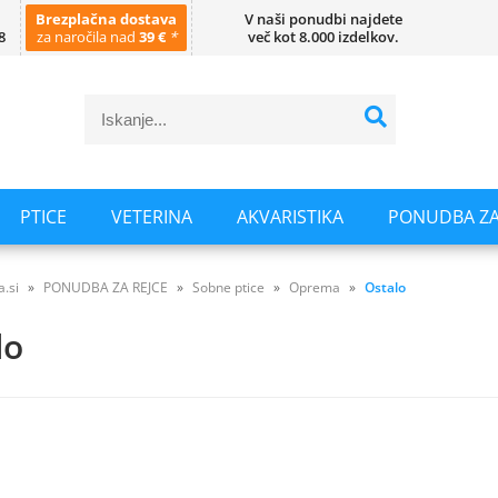
Brezplačna dostava
V naši ponudbi najdete
8
za naročila nad
39 €
*
več kot 8.000 izdelkov.
PTICE
VETERINA
AKVARISTIKA
PONUDBA ZA
a.si
PONUDBA ZA REJCE
Sobne ptice
Oprema
Ostalo
lo