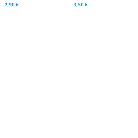
2,90 €
3,50 €
JR OVES 30G
JR CHINCHILLA MIX 650G
2,50 €
5,90 €