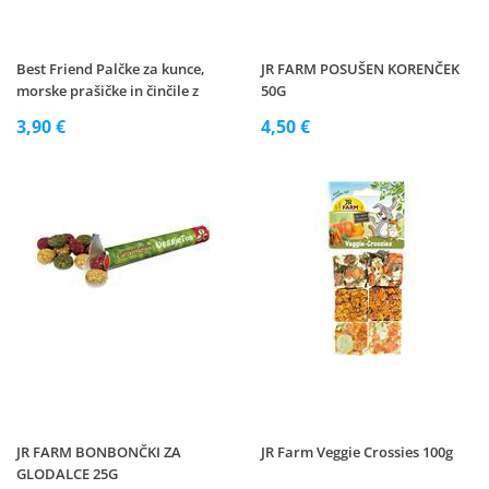
Best Friend Palčke za kunce,
JR FARM POSUŠEN KORENČEK
morske prašičke in činčile z
50G
zelenjavo 115 g
3,90 €
4,50 €
JR FARM BONBONČKI ZA
JR Farm Veggie Crossies 100g
GLODALCE 25G