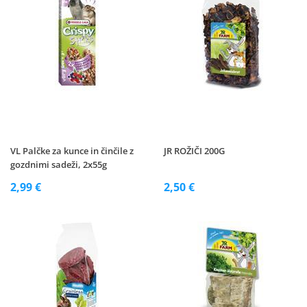
VL Palčke za kunce in činčile z
JR ROŽIČI 200G
gozdnimi sadeži, 2x55g
2,99 €
2,50 €