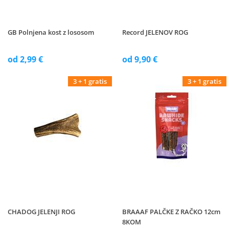
GB Polnjena kost z lososom
Record JELENOV ROG
od 2,99 €
od 9,90 €
3 + 1 gratis
3 + 1 gratis
CHADOG JELENJI ROG
BRAAAF PALČKE Z RAČKO 12cm
8KOM