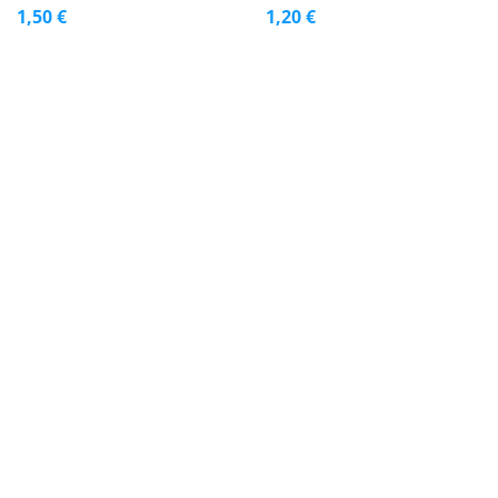
1,50 €
1,20 €
3 + 1 gratis
3 + 1 gratis
BESTBONE MINI BELA KOST
BRAAAF Palčke s PIŠČANCEM
10cm
300g
1,50 €
12,50 €
3 + 1 gratis
3 + 1 gratis