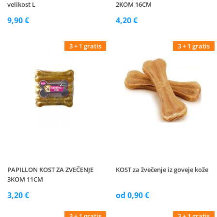
velikost L
2KOM 16CM
9,90 €
4,20 €
3 + 1 gratis
3 + 1 gratis
PAPILLON KOST ZA ZVEČENJE
KOST za žvečenje iz goveje kože
3KOM 11CM
3,20 €
od 0,90 €
3 + 1 gratis
3 + 1 gratis