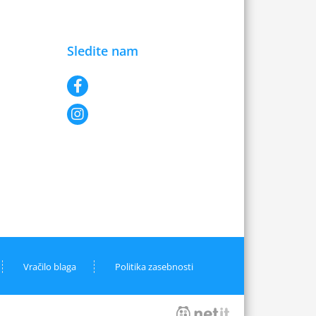
Sledite nam
Vračilo blaga
Politika zasebnosti