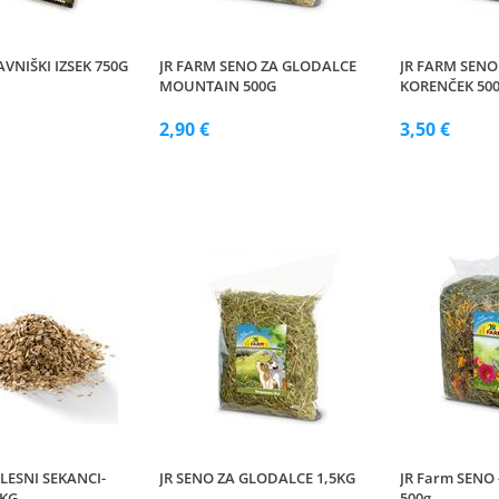
AVNIŠKI IZSEK 750G
JR FARM SENO ZA GLODALCE
JR FARM SENO
MOUNTAIN 500G
KORENČEK 50
2,90 €
3,50 €
LESNI SEKANCI-
JR SENO ZA GLODALCE 1,5KG
JR Farm SENO -
5KG
500g