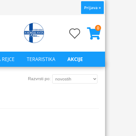
Prijava
»
0
 REJCE
TERARISTIKA
AKCIJE
Razvrsti po: