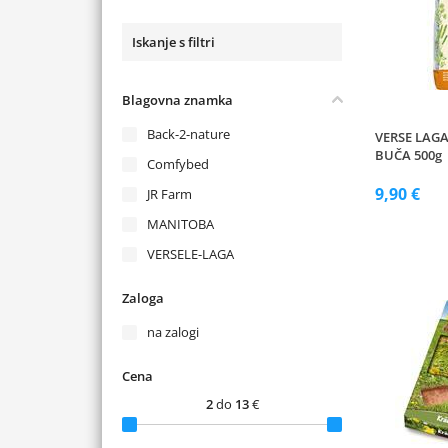
Iskanje s filtri
Blagovna znamka
Back-2-nature
VERSE LAG
BUČA 500g
Comfybed
9,90 €
JR Farm
MANITOBA
VERSELE-LAGA
Zaloga
na zalogi
Cena
2
do
13
€