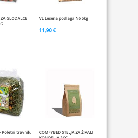
 ZA GLODALCE
VL Lesena podlaga N6 5kg
0G
11,90 €
 Poletni travnik,
COMFYBED STELJA ZA ŽIVALI
KONOPLJA 3KG