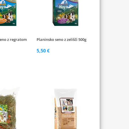
seno z regratom
Planinsko seno z zelišči 500g
5,50 €