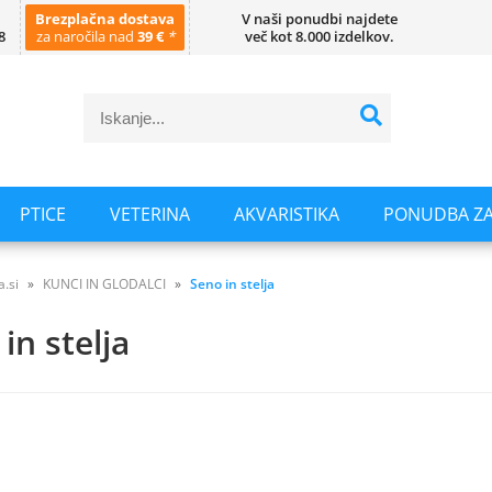
Brezplačna dostava
V naši ponudbi najdete
8
za naročila nad
39 €
*
več kot 8.000 izdelkov.
PTICE
VETERINA
AKVARISTIKA
PONUDBA ZA
a.si
KUNCI IN GLODALCI
Seno in stelja
in stelja