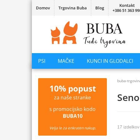
Kontakt
Domov
Trgovina Buba
Blog
+386 51 363 99
PSI
MAČKE
KUNCI IN GLODALCI
buba-trgovin
10% popust
Seno 
za naše stranke
s promocijsko kodo
BUBA10
17 izdelkov
Velja le za enkraten nakup.