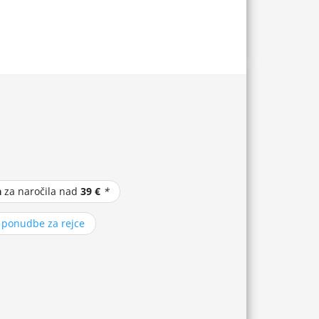
a
za naročila nad
39 €
*
z ponudbe za rejce