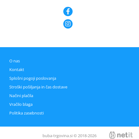
O nas
Kontakt
Splošni pogoji poslovanja
Stroški pošiljanja in čas dostave
Načini plačila
Vračilo blaga
Politika zasebnosti
buba-trgovina.si © 2018-2026