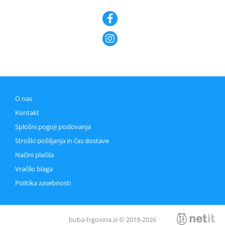
O nas
Kontakt
Splošni pogoji poslovanja
Stroški pošiljanja in čas dostave
Načini plačila
Vračilo blaga
Politika zasebnosti
buba-trgovina.si © 2018-2026