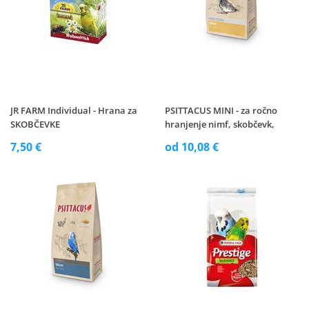
JR FARM Individual - Hrana za
PSITTACUS MINI - za ročno
SKOBČEVKE
hranjenje nimf, skobčevk,
agapornisov...
7,50 €
od 10,08 €