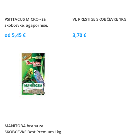
PSITTACUS MICRO - za
VL PRESTIGE SKOBČEVKE 1KG
skobčevke, agapornise,
vrabčevke, majhne in srednje
od 5,45 €
3,70 €
papige
MANITOBA hrana za
SKOBČEVKE Best Premium 1kg