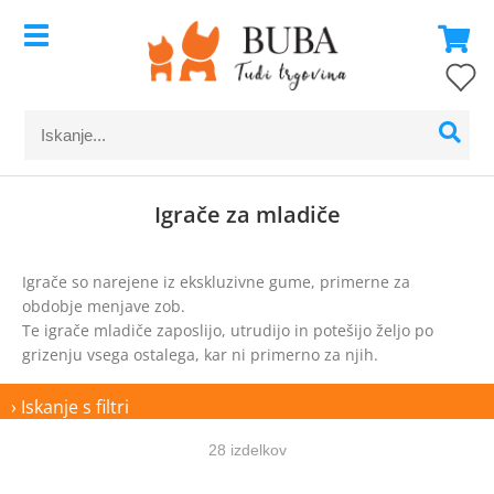
Igrače za mladiče
Igrače so narejene iz ekskluzivne gume, primerne za
obdobje menjave zob.
Te igrače mladiče zaposlijo, utrudijo in potešijo željo po
grizenju vsega ostalega, kar ni primerno za njih.
› Iskanje s filtri
28 izdelkov