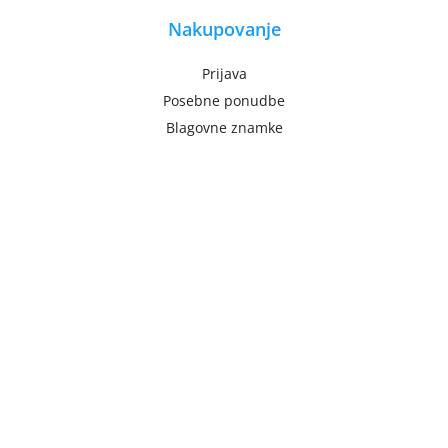
Nakupovanje
Prijava
Posebne ponudbe
Blagovne znamke
Pomoč uporabnikom
Kontakt
Stroški pošiljanja
Dostava za rejce
Blog
Sledite nam