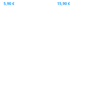
5,90 €
15,90 €
GB GRABLJE VRTEČE 20 ZOB
GB GRABLJE VRTEČE 13 ZOB
14,50 €
13,90 €