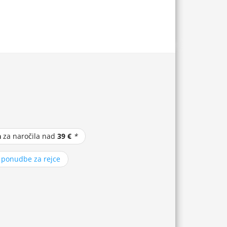
a
za naročila nad
39 €
*
z ponudbe za rejce