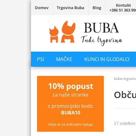
Kontakt
Domov
Trgovina Buba
Blog
+386 51 363 99
PSI
MAČKE
KUNCI IN GLODALCI
buba-trgovin
10% popust
Občut
za naše stranke
s promocijsko kodo
BUBA10
17 izdelkov
Velja le za enkraten nakup.