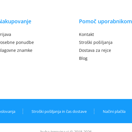
Nakupovanje
Pomoč uporabnikom
rijava
Kontakt
Posebne ponudbe
Stroški pošiljanja
Blagovne znamke
Dostava za rejce
Blog
oslovanja
Stroški pošiljanja in čas dostave
Načini plačila
buba-trgovina.si © 2018-2026