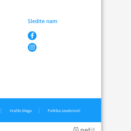
Sledite nam
Vračilo blaga
Politika zasebnosti