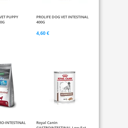
VET PUPPY
PROLIFE DOG VET INTESTINAL
00G
400G
4,60 €
TRO-INTESTINAL
Royal Canin
GASTROINTESTINAL Low Fat,