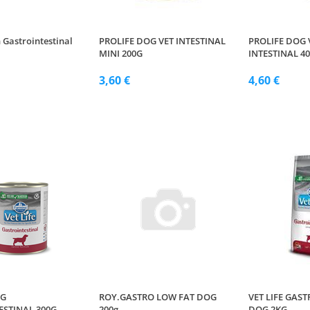
 Gastrointestinal
PROLIFE DOG VET INTESTINAL
PROLIFE DOG 
MINI 200G
INTESTINAL 4
3,60 €
4,60 €
OG
ROY.GASTRO LOW FAT DOG
VET LIFE GAS
ESTINAL 300G
200g
DOG 2KG