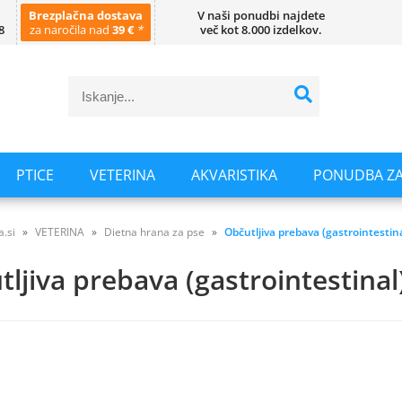
Brezplačna dostava
V naši ponudbi najdete
8
za naročila nad
39 €
*
več kot 8.000 izdelkov.
PTICE
VETERINA
AKVARISTIKA
PONUDBA ZA
a.si
VETERINA
Dietna hrana za pse
Občutljiva prebava (gastrointestina
ljiva prebava (gastrointestinal