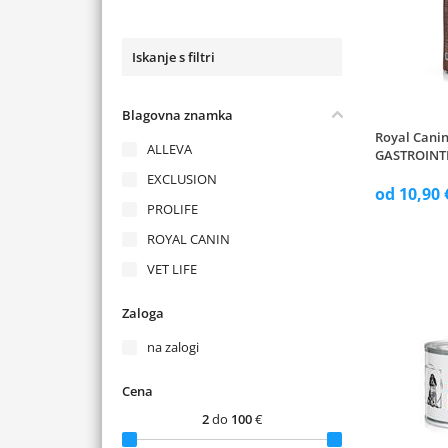
Iskanje s filtri
Blagovna znamka
Royal Cani
ALLEVA
GASTROINTE
EXCLUSION
od 10,90 
PROLIFE
ROYAL CANIN
VET LIFE
Zaloga
na zalogi
Cena
2
do
100
€