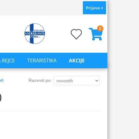
Prijava
»
0
 REJCE
TERARISTIKA
AKCIJE
l)
Razvrsti po:
)