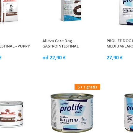
n
Alleva Care Dog -
PROLIFE DOG 
STINAL - PUPPY
GASTROINTESTINAL
MEDIUM/LARG
€
od 22,90 €
27,90 €
5 + 1 gratis