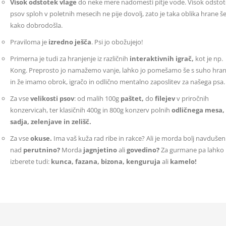
Visok odstotek vlage
do neke mere nadomesti pitje vode. Visok odsto
psov sploh v poletnih mesecih ne pije dovolj, zato je taka oblika hrane š
kako dobrodošla.
Praviloma je
izredno ješča
. Psi jo obožujejo!
Primerna je tudi za hranjenje iz različnih
interaktivnih igrač,
kot je np.
Kong. Preprosto jo namažemo vanje, lahko jo pomešamo še s suho hra
in že imamo obrok, igračo in odlično mentalno zaposlitev za našega psa
Za vse
velikosti psov
: od malih 100g
paštet,
do
filejev
v priročnih
konzervicah, ter klasičnih 400g in 800g konzerv polnih
odličnega mesa,
sadja, zelenjave in zelišč.
Za vse
okuse.
Ima vaš kuža rad ribe in rakce? Ali je morda bolj navdušen
nad
perutnino?
Morda
jagnjetino
ali
govedino?
Za gurmane pa lahko
izberete tudi:
kunca, fazana, bizona, kenguruja
ali
kamelo!