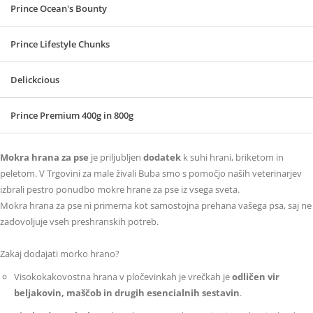
Prince Ocean's Bounty
Prince Lifestyle Chunks
Delickcious
Prince Premium 400g in 800g
Mokra hrana za pse
je priljubljen
dodatek
k suhi hrani, briketom in
peletom. V Trgovini za male živali Buba smo s pomočjo naših veterinarjev
izbrali pestro ponudbo mokre hrane za pse iz vsega sveta.
Mokra hrana za pse ni primerna kot samostojna prehana vašega psa, saj ne
zadovoljuje vseh preshranskih potreb.
Zakaj dodajati morko hrano?
Visokokakovostna hrana v pločevinkah je vrečkah je
odličen vir
beljakovin, maščob in drugih esencialnih sestavin
.