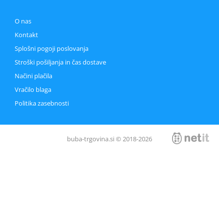
O nas
Kontakt
Splošni pogoji poslovanja
Stroški pošiljanja in čas dostave
Načini plačila
Vračilo blaga
Politika zasebnosti
buba-trgovina.si © 2018-2026