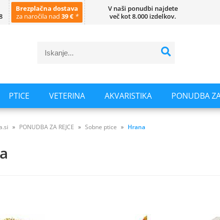
Brezplačna dostava
V naši ponudbi najdete
8
za naročila nad
39 €
*
več kot 8.000 izdelkov.
PTICE
VETERINA
AKVARISTIKA
PONUDBA ZA
a.si
PONUDBA ZA REJCE
Sobne ptice
Hrana
a