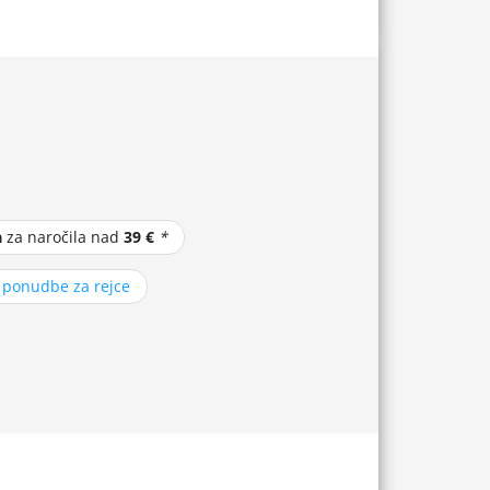
a
za naročila nad
39 €
*
z ponudbe za rejce