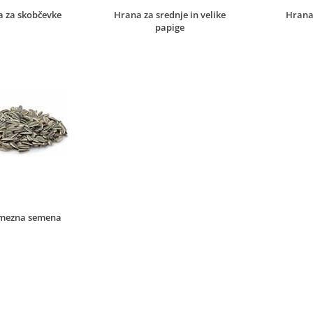
 za skobčevke
Hrana za srednje in velike
Hrana
papige
mezna semena