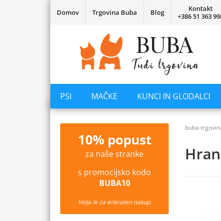
Kontakt
Domov
Trgovina Buba
Blog
+386 51 363 99
PSI
MAČKE
KUNCI IN GLODALCI
buba-trgovin
10% popust
Hran
za naše stranke
s promocijsko kodo
BUBA10
Velja le za enkraten nakup.