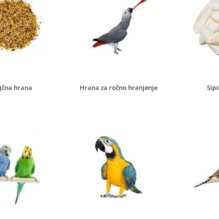
ajčna hrana
Hrana za ročno hranjenje
Sipi