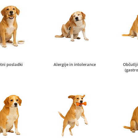
tni posladki
Alergije in intolerance
Občutlj
(gastro