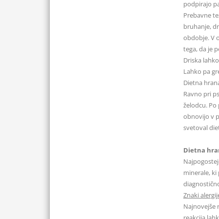
podpirajo p
Prebavne tež
bruhanje, dr
obdobje. V o
tega, da je 
Driska lahko
Lahko pa gre
Dietna hrana
Ravno pri ps
želodcu. Po 
obnovijo v p
svetoval die
Dietna hran
Najpogostej
minerale, ki
diagnostično
Znaki alergij
Najnovejše r
reakcija lah