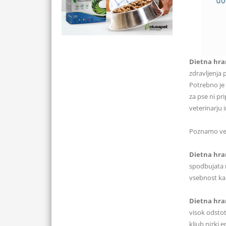
Dietna hra
zdravljenja 
Potrebno je 
za pse ni pr
veterinarju 
Poznamo več 
Dietna hran
spodbujata n
vsebnost kal
Dietna hra
visok odstot
kljub nizki 