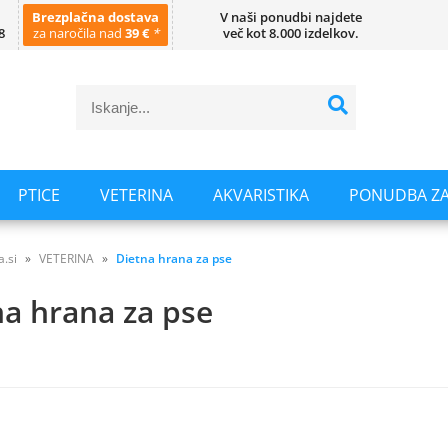
Brezplačna dostava
V naši ponudbi najdete
8
za naročila nad
39 €
*
več kot 8.000 izdelkov.
PTICE
VETERINA
AKVARISTIKA
PONUDBA ZA
a.si
VETERINA
Dietna hrana za pse
na hrana za pse