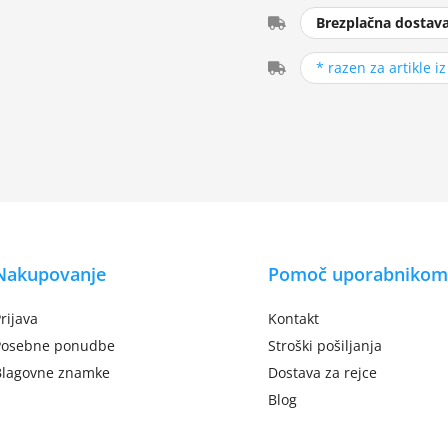
Brezplačna dostav
* razen za artikle i
Nakupovanje
Pomoč uporabnikom
rijava
Kontakt
Posebne ponudbe
Stroški pošiljanja
Blagovne znamke
Dostava za rejce
Blog