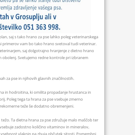
olan, saj s tako hrano za pse lahko poleg veterinarskega
i primerov vam bo tako hrano svetoval tudi veterinar.
terinarjem, saj dolgotrajno hranjenje z dietno hrano
ičnih obolenj. Svetujemo redne kontrole pri izbranem
ah za pse in njihovih glavnih značilnostih.
a in hodroitina, ki omilita propadanje hrustanca in
rij. Poleg tega ta hrana za pse vsebuje zmerno
di prekomerne teže še dodatno obremenjeni.
težo. Ta dietna hrana za pse združuje malo maščob ter
vsebuje zadostno količino vitaminov in mineralov,
oka vsebnost vlaknin pa zbuja občutek sitosti. Pomembni