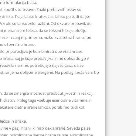
o formulacijo blata.
at soočil s to težavo. Znaki prebavnih težav so:
 driska. Traja lahko kratek čas, lahko pa tudi daljše
Vzroki so lahko zelo različni. Od okvare prebavil, do
 mehanizem telesa, da se toksini hitreje izločijo.
ize in zanj ni primerna, nizko kvalitetna hrana, ipd.
mo s tovrstno hrano.
lo priporočljivo je kombinirati obe vrsti hrane.
rana, saj je lažje prebavljiva in ne obleži dolgo v
Prebavila namreč potrebujejo največ časa, da se
estiranje na določene alergene. Na podlagi testa vam bo
, da se zmanjša možnost preobčutljivostnih reakcij.
idratov. Poleg tega vsebuje esencialne vitamine in
. Nekatere dietne hrane lahko uporabimo tudi kot
čica in driske.
ine v pasji hrani, ki niso deklarirane. Seveda pa se
očajo hidrolizirane dietne hrane za pse. Hidrolizirane