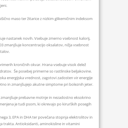
jeni.
išično maso ter žitarice z nizkim glikemičnim indeksom
je nastanek novih. Vsebuje zmerno vsebnost kalorij,
a D3 zmanjšuje koncentracijo oksalatov, nižja vsebnost
talov.
rimerih kroničnih okvar. Hrana vsebuje visok delež
hidratov. Še posebej primerne so rastlinske beljakovine.
soka energijska vrednost, zagotovi zadosten vir energije
tno in zmanjšujejo akutne simptome pri boleznih jeter.
u zmanjšuje prebavne motnje in nezadostno eksokrino
enjena je tudi psom, ki okrevajo po kirurških posegih
Omega 3, EPA in DHA ter povečana stopnja elektrolitov in
 trakta. Antioksidanti, aminokisline in vitamini