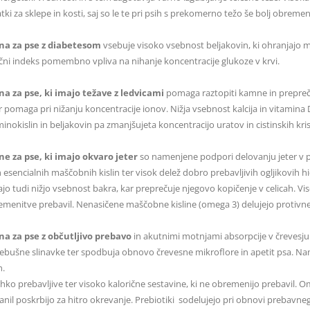
tki za sklepe in kosti, saj so le te pri psih s prekomerno težo še bolj obremen
na za pse z diabetesom
vsebuje visoko vsebnost beljakovin, ki ohranjajo m
ični indeks pomembno vpliva na nihanje koncentracije glukoze v krvi.
a za pse, ki imajo težave z ledvicami
pomaga raztopiti kamne in prepreču
er pomaga pri nižanju koncentracije ionov. Nižja vsebnost kalcija in vitamin
inokislin in beljakovin pa zmanjšujeta koncentracijo uratov in cistinskih kris
e za pse, ki imajo okvaro jeter
so namenjene podpori delovanju jeter v p
n esencialnih maščobnih kislin ter visok delež dobro prebavljivih ogljikovih 
jo tudi nižjo vsebnost bakra, kar preprečuje njegovo kopičenje v celicah. Vi
emenitve prebavil. Nenasičene maščobne kisline (omega 3) delujejo protivne
a za pse z občutljivo prebavo
in akutnimi motnjami absorpcije v črevesj
ebušne slinavke ter spodbuja obnovo črevesne mikroflore in apetit psa. Nam
h.
ahko prebavljive ter visoko kalorične sestavine, ki ne obremenijo prebavil. 
nil poskrbijo za hitro okrevanje. Prebiotiki sodelujejo pri obnovi prebavnega