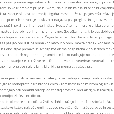
a delovanje imunskega sistema. Topne in netopne vlaknine omogočijo praviln
ave so velik problem pri psih. Skoraj, da ni lastnika psa, ki se ne bi vsaj enkr
iska, zaprtje, slabost, anoreksija, izguba telesne teže. Najpogostejša težava je
beh primerih se svetuje obisk veterinarja, da psa pregleda in ugotovi vzrok. 
pes zaužil nekaj neprimernega in škodljivega. V tem primeru je driska obrambni
 nastopi tudi ob neprimerni prehrani, npr. človeška hrana, ki jo pes dobi od m
 za hujša zdravstvena stanja. Če gre le za trenutno drisko si lahko pomaga
 za pse je v obliki suhe hrane - briketov in v obliki mokre hrane - konzerv. Ze
ih z občutljivo prebavo se svetuje kot dietna pasja hrana v prvih dneh mokra h
prvih treh dneh naj bi se stanje umirilo in lahko nadaljujemo s suho hrano. 
rvotno stanje. Če so težave resnično hude vam bo veterinar svetoval tudi t
tno hrano za pse z alergijami, ki bi bila primerna za vašega psa.
a za pse, z intolerancami ali alergijami
vsebujejo omejen nabor sestavin
e gre za monoproteinske hrane z enim virom mesa in enim virom ogljikovih h
 pomagajo psu ohraniti zdravje od znotraj navzven, brez alergijskih reakcij
 orodje (izločevalno dieto).
e ali intolerance
na določena živila se lahko kažejo kot močno srbeča koža, rde
aziskave kažejo največ alergij na govedino, piščančjo maščobo, ovco in sestav
ko pojavi tudi na druge sestavine. Pri hudih oblikah alergij se resnično pripor