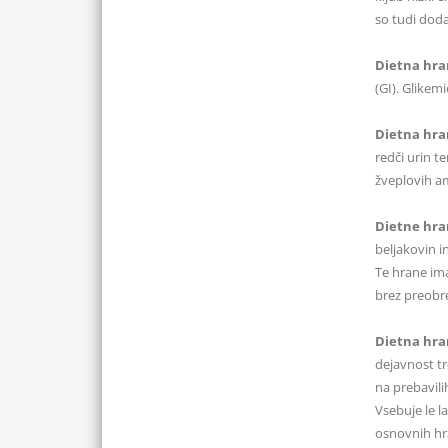
so tudi doda
Dietna hra
(GI). Glikem
Dietna hran
redči urin t
žveplovih am
Dietne hran
beljakovin i
Te hrane ima
brez preobr
Dietna hran
dejavnost tr
na prebavili
Vsebuje le l
osnovnih hra