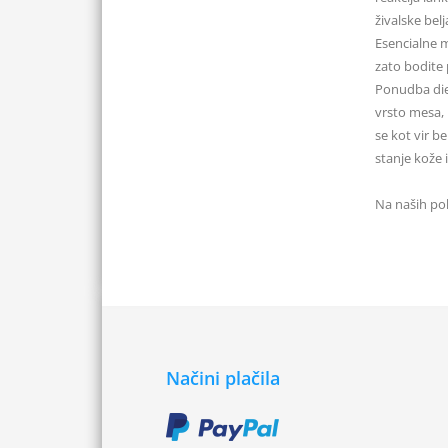
živalske bel
Esencialne m
zato bodite
Ponudba diet
vrsto mesa, 
se kot vir b
stanje kože 
Na naših pol
Načini plačila