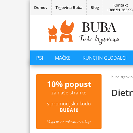
Kontakt
Domov
Trgovina Buba
Blog
+386 51 363 99
PSI
MAČKE
KUNCI IN GLODALCI
buba-trgovin
10% popust
Diet
za naše stranke
s promocijsko kodo
BUBA10
Velja le za enkraten nakup.