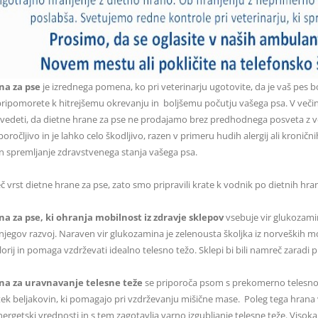
na za pse
je izrednega pomena, ko pri veterinarju ugotovite, da je vaš pes b
pripomorete k hitrejšemu okrevanju in boljšemu počutju vašega psa. V večin
vedeti, da dietne hrane za pse ne prodajamo brez predhodnega posveta z ve
iporočljivo in je lahko celo škodljivo, razen v primeru hudih alergij ali kron
in spremljanje zdravstvenega stanja vašega psa.
vrst dietne hrane za pse, zato smo pripravili krate k vodnik po dietnih hran
a za pse, ki ohranja mobilnost iz zdravje sklepov
vsebuje vir glukozamin
jegov razvoj. Naraven vir glukozamina je zelenousta školjka iz norveških mo
orij in pomaga vzdrževati idealno telesno težo. Sklepi bi bili namreč zara
na za uravnavanje telesne teže
se priporoča psom s prekomerno telesno 
ek beljakovin, ki pomagajo pri vzdrževanju mišične mase. Poleg tega hrana 
energetski vrednosti in s tem zagotavlja varno izgubljanje telesne teže. Vis