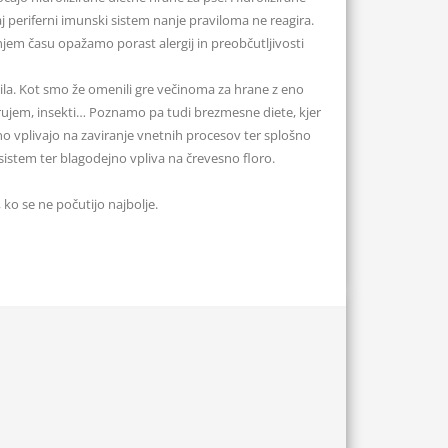
j periferni imunski sistem nanje praviloma ne reagira.
jem času opažamo porast alergij in preobčutljivosti
vila. Kot smo že omenili gre večinoma za hrane z eno
gurujem, insekti… Poznamo pa tudi brezmesne diete, kjer
o vplivajo na zaviranje vnetnih procesov ter splošno
i sistem ter blagodejno vpliva na črevesno floro.
ko se ne počutijo najbolje.