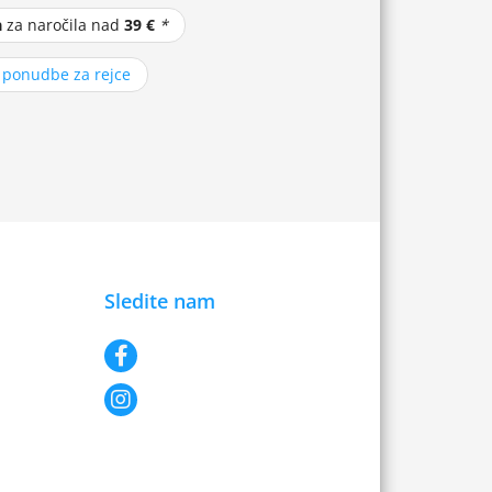
a
za naročila nad
39 €
*
z ponudbe za rejce
Sledite nam