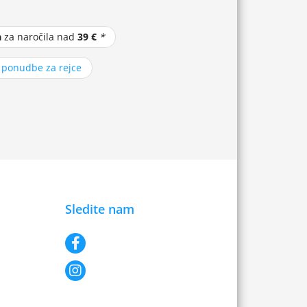
a
za naročila nad
39 €
*
z ponudbe za rejce
Sledite nam