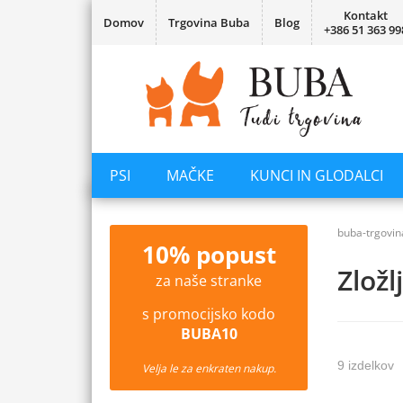
Kontakt
Domov
Trgovina Buba
Blog
+386 51 363 99
PSI
MAČKE
KUNCI IN GLODALCI
buba-trgovin
10% popust
Zložl
za naše stranke
s promocijsko kodo
BUBA10
9 izdelkov
Velja le za enkraten nakup.