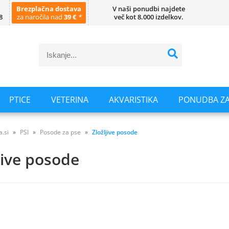
Brezplačna dostava
V naši ponudbi najdete
8
za naročila nad
39 €
*
več kot 8.000 izdelkov.
PTICE
VETERINA
AKVARISTIKA
PONUDBA ZA
a.si
PSI
Posode za pse
Zložljive posode
jive posode