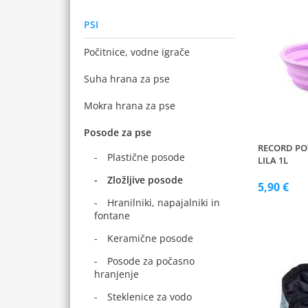
PSI
Počitnice, vodne igrače
Suha hrana za pse
Mokra hrana za pse
Posode za pse
RECORD P
Plastične posode
LILA 1L
Zložljive posode
5,90 €
Hranilniki, napajalniki in
fontane
Keramične posode
Posode za počasno
hranjenje
Steklenice za vodo