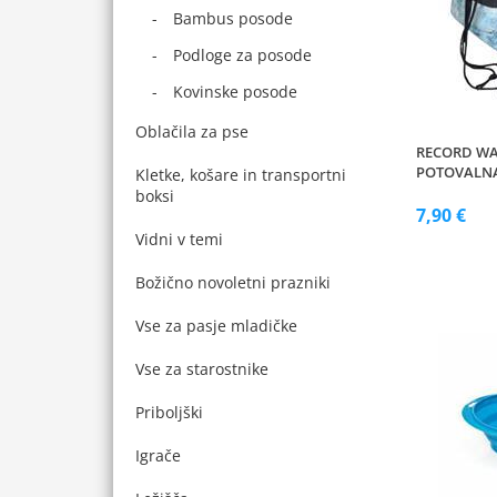
Bambus posode
Podloge za posode
Kovinske posode
Oblačila za pse
RECORD WA
POTOVALN
Kletke, košare in transportni
boksi
7,90 €
Vidni v temi
Božično novoletni prazniki
Vse za pasje mladičke
Vse za starostnike
Priboljški
Igrače