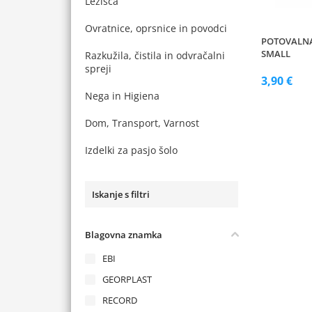
Ležišča
Ovratnice, oprsnice in povodci
POTOVALN
SMALL
Razkužila, čistila in odvračalni
spreji
3,90 €
Nega in Higiena
Dom, Transport, Varnost
Izdelki za pasjo šolo
Iskanje s filtri
Blagovna znamka
EBI
GEORPLAST
RECORD