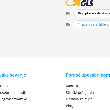
Brezplačna dostav
* razen za artikle i
Nakupovanje
Pomoč uporabnikom
rijava
Kontakt
Posebne ponudbe
Stroški pošiljanja
Blagovne znamke
Dostava za rejce
Blog