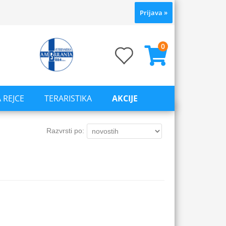
Prijava
»
0
 REJCE
TERARISTIKA
AKCIJE
Razvrsti po: