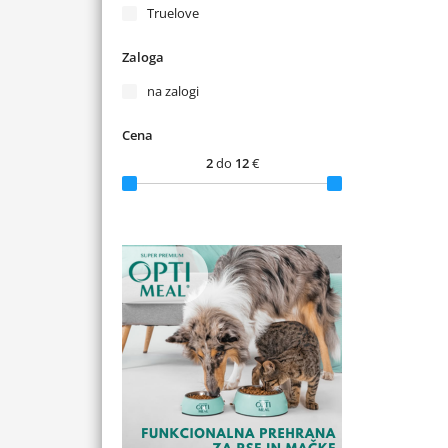
Truelove
Zaloga
na zalogi
Cena
2
do
12
€