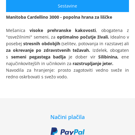
Sestavine
Manitoba Cardellino 3000 - popolna hrana za liščke
Mešanica
visoke prehranske kakovosti
, obogatena z
"osvežilnimi" semeni, za
optimalno počutje živali.
Idealno v
posebej
stresnih obdobjih
(selitev, potovanja in razstave) ali
za okrevanje po zdravstvenih težavah.
Izdelek, obogaten
s
semeni pegastega badlja
je dober vir
Silibinina,
ene
najučinkovitejših in učinkovin za
razstrupljanje jeter.
Navodila za hranjenje: prosto zagotoviti vedno sveže in
redno oskrbovati s svežo vodo.
Načini plačila