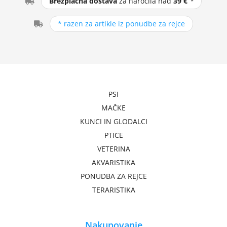
Brezplačna dostava
za naročila nad
39 €
*
* razen za artikle iz ponudbe za rejce
PSI
MAČKE
KUNCI IN GLODALCI
PTICE
VETERINA
AKVARISTIKA
PONUDBA ZA REJCE
TERARISTIKA
Nakupovanje