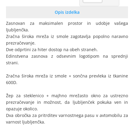
Opis izdelka
Zasnovan za maksimalen prostor in udobje vašega
ljubljenčka.
Zračna široka mreža iz smole zagotavlja popolno naravno
prezračevanje.
Dve odprtini za hiter dostop na obeh straneh.
Edinstvena zasnova z odsevnim logotipom na sprednji
strani.
Zračna široka mreža iz smole + sončna prevleka iz tkanine
600D.
Žep za steklenico + majhno mrežasto okno za ustrezno
prezračevanje in možnost, da ljubljenček pokuka ven in
opazuje okolico.
Dva obročka za pritrditev varnostnega pasu v avtomobilu za
varnost ljubljenčka.