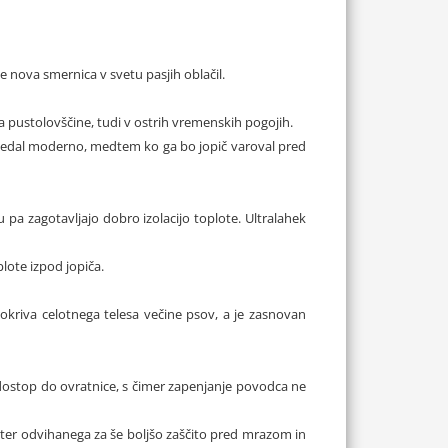
 je nova smernica v svetu pasjih oblačil.
 na pustolovščine, tudi v ostrih vremenskih pogojih.
izgledal moderno, medtem ko ga bo jopič varoval pred
 pa zagotavljajo dobro izolacijo toplote. Ultralahek
plote izpod jopiča.
pokriva celotnega telesa večine psov, a je zasnovan
ostop do ovratnice, s čimer zapenjanje povodca ne
i ter odvihanega za še boljšo zaščito pred mrazom in