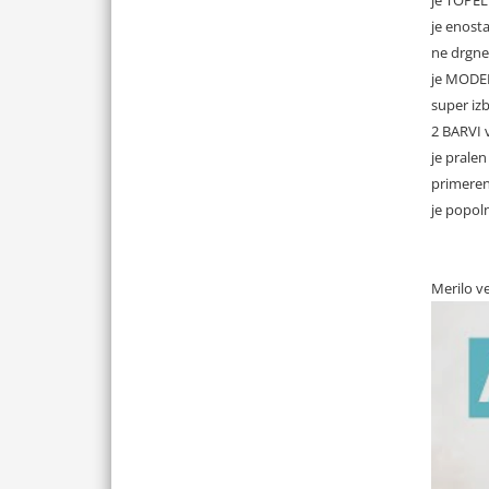
je enosta
ne drgne
je MODE
super iz
2 BARVI 
je pralen
primeren 
je popoln
Merilo ve