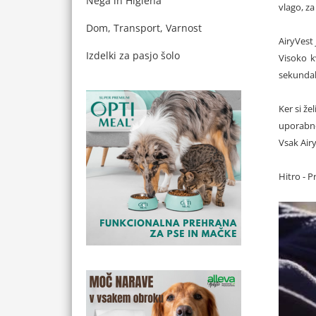
Nega in Higiena
vlago, z
Dom, Transport, Varnost
AiryVest
Izdelki za pasjo šolo
Visoko k
sekunda
Ker si že
uporabno
Vsak Airy
Hitro - P