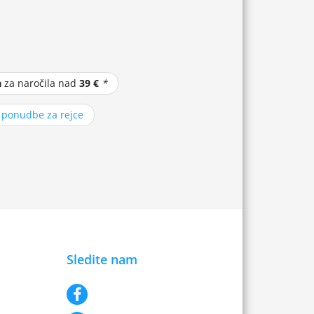
a
za naročila nad
39 €
*
z ponudbe za rejce
Sledite nam