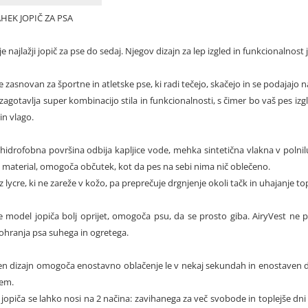
HEK JOPIČ ZA PSA
je najlažji jopič za pse do sedaj. Njegov dizajn za lep izgled in funkcionalnost
je zasnovan za športne in atletske pse, ki radi tečejo, skačejo in se podajajo
 zagotavlja super kombinacijo stila in funkcionalnosti, s čimer bo vaš pes 
n vlago.
hidrofobna površina odbija kapljice vode, mehka sintetična vlakna v polnilu
i material, omogoča občutek, kot da pes na sebi nima nič oblečeno.
 lycre, ki ne zareže v kožo, pa preprečuje drgnjenje okoli tačk in uhajanje to
e model jopiča bolj oprijet, omogoča psu, da se prosto giba. AiryVest ne 
 ohranja psa suhega in ogretega.
en dizajn omogoča enostavno oblačenje le v nekaj sekundah in enostaven d
lem.
 jopiča se lahko nosi na 2 načina: zavihanega za več svobode in toplejše dn