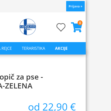
Prijava
»
0
 REJCE
TERARISTIKA
AKCIJE
opič za pse -
-ZELENA
od 22,90 €