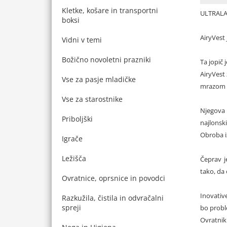
Kletke, košare in transportni
ULTRALA
boksi
AiryVest 
Vidni v temi
Božično novoletni prazniki
Ta jopič 
AiryVest
Vse za pasje mladičke
mrazom i
Vse za starostnike
Njegova 
Priboljški
najlonsk
Obroba iz
Igrače
Ležišča
Čeprav j
tako, da
Ovratnice, oprsnice in povodci
Inovativ
Razkužila, čistila in odvračalni
spreji
bo prob
Ovratnik