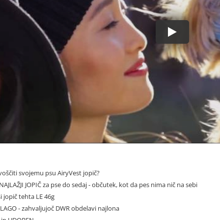
voščiti svojemu psu AiryVest jopič?
 NAJLAŽJI JOPIČ za pse do sedaj - občutek, kot da pes nima nič na sebi
 jopič tehta LE 46g
LAGO - zahvaljujoč DWR obdelavi najlona
L in UDOBEN