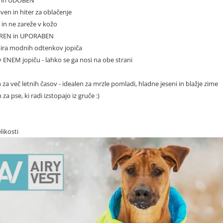
ven in hiter za oblačenje
 in ne zareže v kožo
REN in UPORABEN
bira modnih odtenkov jopiča
v ENEM jopiču - lahko se ga nosi na obe strani
za več letnih časov - idealen za mrzle pomladi, hladne jeseni in blažje zime
 za pse, ki radi izstopajo iz gruče :)
likosti