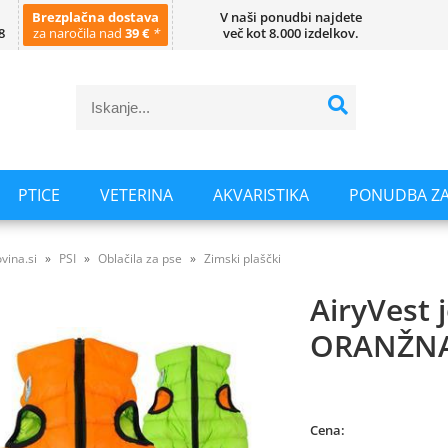
Brezplačna dostava
V naši ponudbi najdete
8
za naročila nad
39 €
*
več kot 8.000 izdelkov.
PTICE
VETERINA
AKVARISTIKA
PONUDBA ZA
vina.si
PSI
Oblačila za pse
Zimski plaščki
AiryVest j
ORANŽNA
Cena: