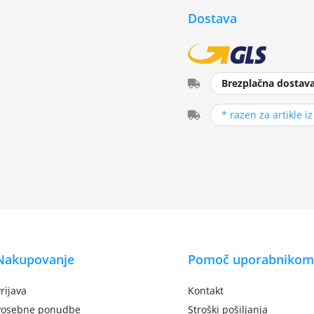
Dostava
Brezplačna dostav
* razen za artikle i
Nakupovanje
Pomoč uporabnikom
rijava
Kontakt
Posebne ponudbe
Stroški pošiljanja