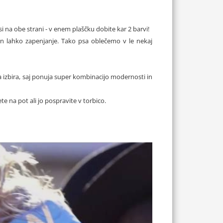
 na obe strani - v enem plaščku dobite kar 2 barvi!
 in lahko zapenjanje. Tako psa oblečemo v le nekaj
na izbira, saj ponuja super kombinacijo modernosti in
e na pot ali jo pospravite v torbico.