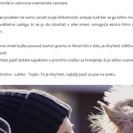
a mrzle in vetrovne vremenske razmere.
 je poseben ne samo zaradi svoje lahkotnosti, ampak tudi ker se ga lahko nosi
valitetna zadrga, ki se jo da obračati v obe smeri, omogoča ekstra hitro
h.
limo imeti kužka povsod kamor gremo in hkrati biti v stilu, je AiryVest odlič
sti.
Vest jopič dobite zapakiran v priročno vrečko za hranjenje, ki jo lahko vzamet
riročno - Lahko - Toplo. To je AiryVest, najlažji jopič za pse na svetu.