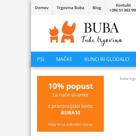
Kontakt
Domov
Trgovina Buba
Blog
+386 51 363 99
PSI
MAČKE
KUNCI IN GLODALCI
buba-trgo
10% popust
za naše stranke
s promocijsko kodo
BUBA10
Velja le za enkraten nakup.