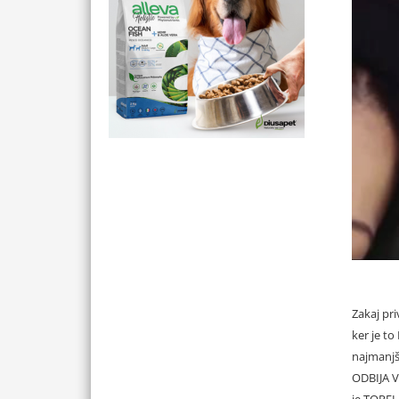
Zakaj pri
ker je to
najmanjši
ODBIJA V
je TOPE