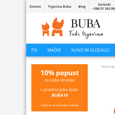
Kontakt
Domov
Trgovina Buba
Blog
+386 51 363 99
PSI
MAČKE
KUNCI IN GLODALCI
buba-trgo
10% popust
za naše stranke
s promocijsko kodo
BUBA10
Velja le za enkraten nakup.