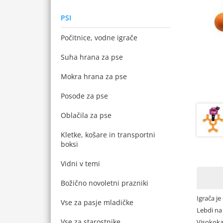
PSI
Počitnice, vodne igrače
Suha hrana za pse
Mokra hrana za pse
Posode za pse
Oblačila za pse
Kletke, košare in transportni
boksi
Vidni v temi
Božično novoletni prazniki
Igrača je
Vse za pasje mladičke
Lebdi na
Vse za starostnike
Visokoka