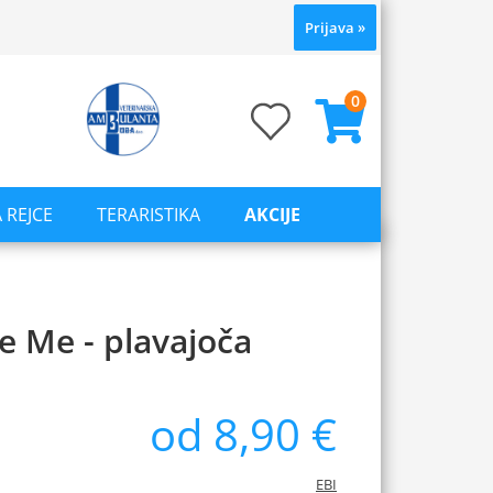
Prijava
»
0
 REJCE
TERARISTIKA
AKCIJE
te Me - plavajoča
od 8,90 €
EBI