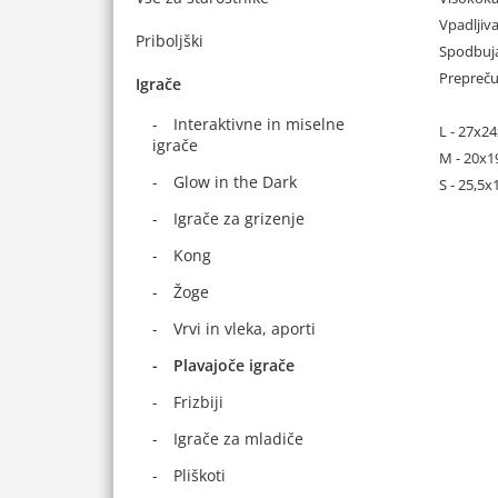
Vpadljiv
Priboljški
Spodbuja
Prepreču
Igrače
Interaktivne in miselne
L - 27x2
igrače
M - 20x1
Glow in the Dark
S - 25,5
Igrače za grizenje
Kong
Žoge
Vrvi in vleka, aporti
Plavajoče igrače
Frizbiji
Igrače za mladiče
Pliškoti