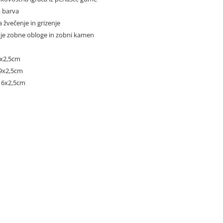
a barva
 žvečenje in grizenje
je zobne obloge in zobni kamen
4x2,5cm
9x2,5cm
x16x2,5cm