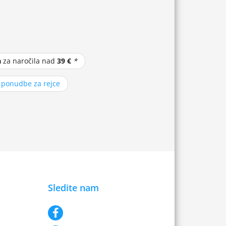
a
za naročila nad
39 €
*
z ponudbe za rejce
Sledite nam