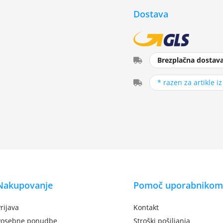
Dostava
Brezplačna dostav
* razen za artikle i
Nakupovanje
Pomoč uporabnikom
rijava
Kontakt
Posebne ponudbe
Stroški pošiljanja