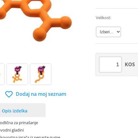
Velikost:
KOS
Dodaj na moj seznam
Opis izdelka
 odlična za prinašanje
 vodni gladini
kovostna igrača iz penaste gume