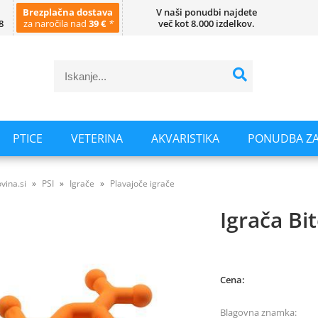
Brezplačna dostava
V naši ponudbi najdete
8
za naročila nad
39 €
*
več kot 8.000 izdelkov.
PTICE
VETERINA
AKVARISTIKA
PONUDBA ZA
vina.si
PSI
Igrače
Plavajoče igrače
Igrača Bi
Cena:
Blagovna znamka: