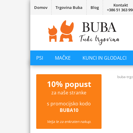
Kontakt
Domov
Trgovina Buba
Blog
+386 51 363 99
PSI
MAČKE
KUNCI IN GLODALCI
buba-trgo
10% popust
za naše stranke
s promocijsko kodo
BUBA10
Velja le za enkraten nakup.