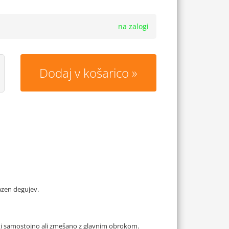
na zalogi
Dodaj v košarico
razen degujev.
ički samostojno ali zmešano z glavnim obrokom.