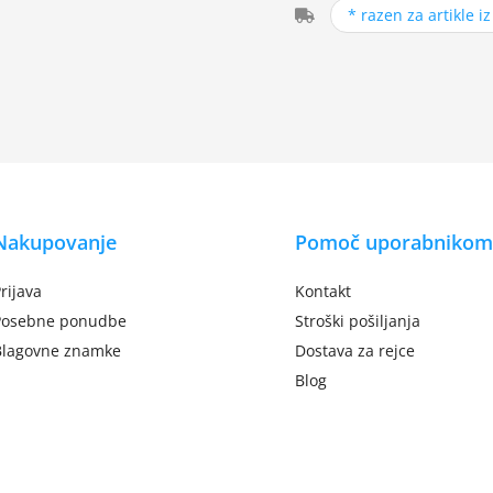
* razen za artikle i
Nakupovanje
Pomoč uporabnikom
rijava
Kontakt
Posebne ponudbe
Stroški pošiljanja
Blagovne znamke
Dostava za rejce
Blog