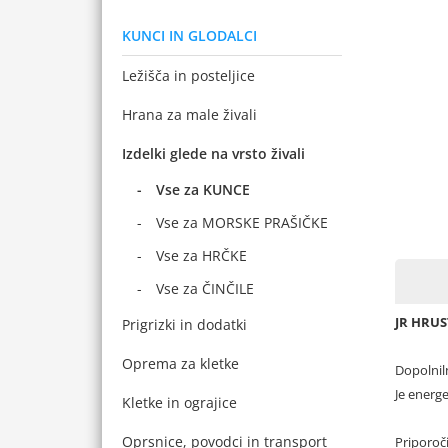
KUNCI IN GLODALCI
Ležišča in posteljice
Hrana za male živali
Izdelki glede na vrsto živali
Vse za KUNCE
Vse za MORSKE PRAŠIČKE
Vse za HRČKE
Vse za ČINČILE
JR HRUS
Prigrizki in dodatki
Oprema za kletke
Dopolnil
Je energ
Kletke in ograjice
Oprsnice, povodci in transport
Priporoči