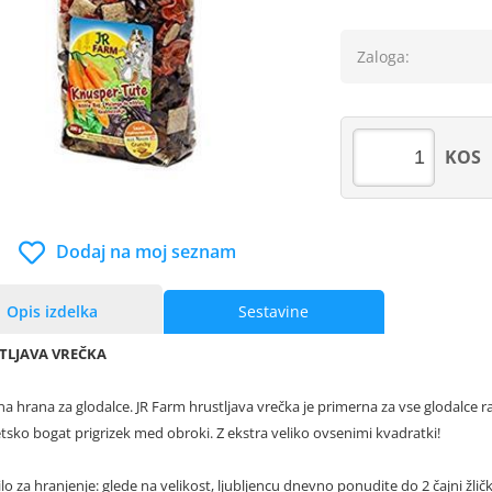
Zaloga:
KOS
Dodaj na moj seznam
Opis izdelka
Sestavine
TLJAVA VREČKA
na hrana za glodalce. JR Farm hrustljava vrečka je primerna za vse glodalce 
etsko bogat prigrizek med obroki. Z ekstra veliko ovsenimi kvadratki!
lo za hranjenje:
glede na velikost, ljubljencu dnevno ponudite do 2 čajni žl