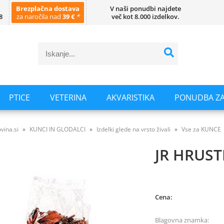
Brezplačna dostava
V naši ponudbi najdete
8
za naročila nad
39 €
*
več kot 8.000 izdelkov.
PTICE
VETERINA
AKVARISTIKA
PONUDBA ZA
vina.si
KUNCI IN GLODALCI
Izdelki glede na vrsto živali
Vse za KUNCE
JR HRUST
Cena:
Blagovna znamka: