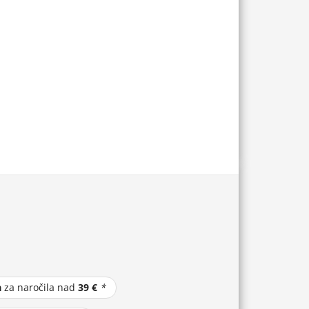
a
za naročila nad
39 €
*