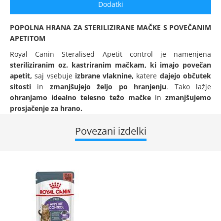
Dodatki
POPOLNA HRANA ZA STERILIZIRANE MAČKE S POVEČANIM
APETITOM
Royal Canin Steralised Apetit control je namenjena
steriliziranim oz. kastriranim mačkam, ki imajo povečan
apetit,
saj vsebuje
izbrane vlaknine,
katere
dajejo občutek
sitosti
in
zmanjšujejo željo po hranjenju
. Tako lažje
ohranjamo idealno telesno težo mačke
in
zmanjšujemo
prosjačenje za hrano.
Povezani izdelki