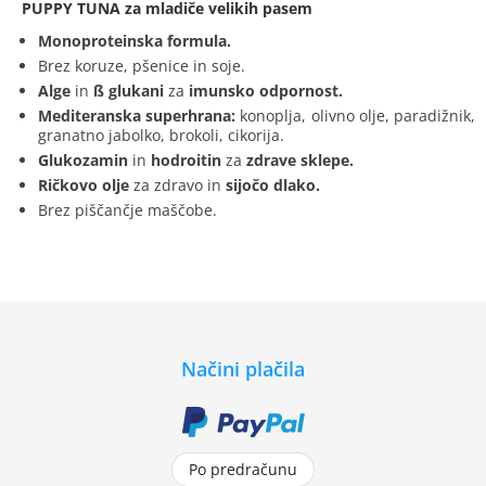
PUPPY TUNA za mladiče velikih pasem
Monoproteinska formula.
Brez koruze, pšenice in soje.
Alge
in
ß glukani
za
imunsko odpornost.
Mediteranska superhrana:
konoplja, olivno olje, paradižnik,
granatno jabolko, brokoli, cikorija.
Glukozamin
in
hodroitin
za
zdrave sklepe.
Ričkovo olje
za zdravo in
sijočo dlako.
Brez piščančje maščobe.
Načini plačila
Po predračunu