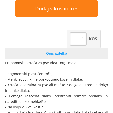
Dodaj v košarico
KOS
Opis izdelka
Ergonomska krtača za pse IdealDog - mala
- Ergonomski plastičen ročaj.
- Mehki zobci, ki ne poškodujejo kože in dlake.
- Krtača je idealna za pse ali mačke z dolgo ali srednje dolgo
in tanko dlako.
- Pomaga razčesat dlako, odstraniti odmrlo podlako in
narediti dlako mehkejšo.
- Na voljo v 3 velikostih.
- Mala krtača je priporočljiva tudi za predele, kot sta glava ali