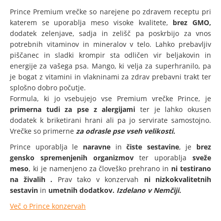
Prince Premium vrečke so narejene po zdravem receptu pri
katerem se uporablja meso visoke kvalitete,
brez GMO,
dodatek zelenjave, sadja in zelišč pa poskrbijo za vnos
potrebnih vitaminov in mineralov v telo. Lahko prebavljiv
piščanec in sladki krompir sta odličen vir beljakovin in
energije za vašega psa. Mango, ki velja za superhranilo, pa
je bogat z vitamini in vlakninami za zdrav prebavni trakt ter
splošno dobro počutje.
Formula, ki jo vsebujejo vse Premium vrečke Prince, je
primerna tudi za pse z alergijami
ter je lahko okusen
dodatek k briketirani hrani ali pa jo servirate samostojno.
Vrečke so primerne
za odrasle pse vseh velikosti.
Prince uporablja le
naravne
in
čiste sestavine
,
je
brez
gensko spremenjenih organizmov
ter uporablja
sveže
meso
, ki je namenjeno za človeško prehrano in
ni testirano
na živalih
.
Prav tako v konzervah
ni nizkokvalitetnih
sestavin
in
umetnih dodatkov.
Izdelano v Nemčiji.
Več o Prince konzervah