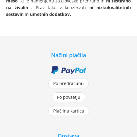
meso
, ki je namenjeno za človeško prehrano in
ni testirano
na živalih
.
Prav tako v konzervah
ni nizkokvalitetnih
sestavin
in
umetnih dodatkov.
Načini plačila
Po predračunu
Po povzetju
Plačilna kartica
Dostava