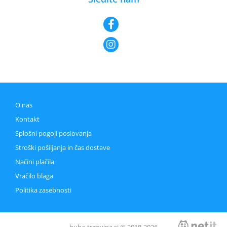
O nas
Kontakt
Splošni pogoji poslovanja
Stroški pošiljanja in čas dostave
Načini plačila
Vračilo blaga
Politika zasebnosti
buba-trgovina.si © 2018-2026