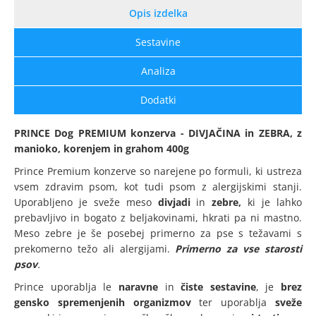
Opis izdelka
Sestavine
Analiza
Dodatki
PRINCE Dog PREMIUM konzerva - DIVJAČINA in ZEBRA, z
manioko, korenjem in grahom 400g
Prince Premium konzerve so narejene po formuli, ki ustreza
vsem zdravim psom, kot tudi psom z alergijskimi stanji.
Uporabljeno je sveže meso
divjadi
in
zebre,
ki je lahko
prebavljivo in bogato z beljakovinami, hkrati pa ni mastno.
Meso zebre je še posebej primerno za pse s težavami s
prekomerno težo ali alergijami.
Primerno za vse starosti
psov
.
Prince uporablja le
naravne
in
čiste sestavine
,
je
brez
gensko spremenjenih organizmov
ter uporablja
sveže