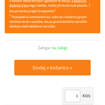
V kolikor želite koristiti ugodnost te akcije,
v košarico
dodajte 5 kos
tega izdelka, toliko jih boste tudi plačali, 1
*
kos pa boste prejeli brezplačno
.
*
Postopek ni avtomatiziran, tako da v košarici gratis
količine ne bo razvidne, bo pa gratis količina naročilu
dodana med obdelavo naročila.
Zaloga:
na zalogi
Dodaj v košarico
KOS