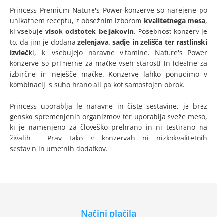
Princess Premium Nature's Power konzerve so narejene po
unikatnem receptu, z obsežnim izborom
kvalitetnega mesa
,
ki vsebuje
visok odstotek beljakovin
. Posebnost konzerv je
to, da jim je dodana
zelenjava, sadje in zelišča ter rastlinski
izvlečk
i, ki vsebujejo naravne vitamine. Nature's Power
konzerve so primerne za mačke vseh starosti in idealne za
izbirčne in neješče mačke. Konzerve lahko ponudimo v
kombinaciji s suho hrano ali pa kot samostojen obrok.
Princess uporablja le naravne in čiste sestavine, je brez
gensko spremenjenih organizmov ter uporablja sveže meso,
ki je namenjeno za človeško prehrano in ni testirano na
živalih . Prav tako v konzervah ni nizkokvalitetnih
sestavin in umetnih dodatkov.
Načini plačila