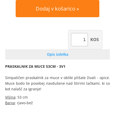
Dodaj v košarico
KOS
Opis izdelka
PRASKALNIK ZA MUCE 53CM - 3V1
Simpatičen praskalnik za muce v obliki plišate živali - opice.
Muce bodo še posebej navdušene nad štirimi tačkami, ki so
kot nalašč za igranje!
Višina
: 53 cm
Barva
: rjavo-bež