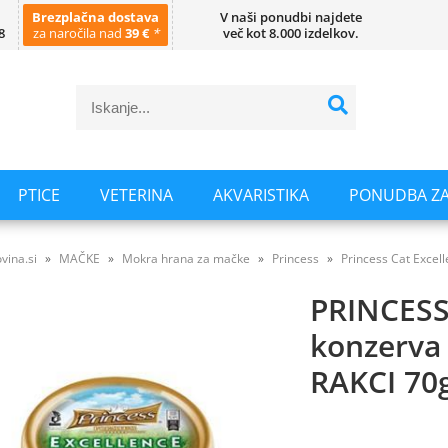
Brezplačna dostava
V naši ponudbi najdete
8
za naročila nad
39 €
*
več kot 8.000 izdelkov.
PTICE
VETERINA
AKVARISTIKA
PONUDBA ZA
vina.si
MAČKE
Mokra hrana za mačke
Princess
Princess Cat Excel
PRINCESS
konzerva
RAKCI 70