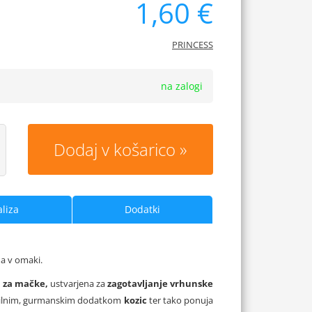
1,60 €
PRINCESS
na zalogi
Dodaj v košarico
liza
Dodatki
na v omaki.
a
za mačke,
ustvarjena za
zagotavljanje vrhunske
ilnim, gurmanskim dodatkom
kozic
ter tako ponuja