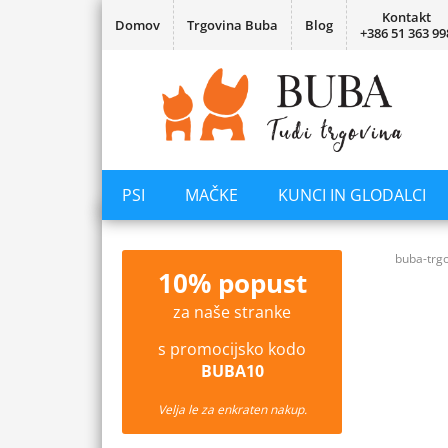
Kontakt
Domov
Trgovina Buba
Blog
+386 51 363 99
PSI
MAČKE
KUNCI IN GLODALCI
buba-trgo
10% popust
za naše stranke
s promocijsko kodo
BUBA10
Velja le za enkraten nakup.