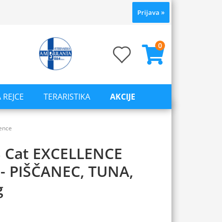
Prijava
»
0
 REJCE
TERARISTIKA
AKCIJE
lence
 Cat EXCELLENCE
 - PIŠČANEC, TUNA,
g