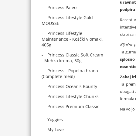
uravnot
Princess Paleo
podpira 
Princess Lifestyle Gold
Receptu
MOUSSE
intenziv
Princess Lifestyle
skrbi za
Maintenance - Koščki v omaki,
405g
Ključne 
Ta gurma
Princess Classic Soft Cream
splošno 
- Mehka krema, 50g
essenti
Princess - Popolna hrana
(Complete meal)
Zakaj iz
Ta prem
Princess Ocean's Bounty
obogati 
Princess Lifestyle Chunks
formula 
Princess Premium Classic
Na voljo
Yoggies
My Love