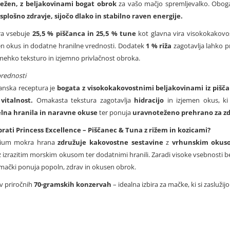
ežen, z beljakovinami bogat obrok
za vašo mačjo spremljevalko. Oboga
splošno zdravje, sijočo dlako in stabilno raven energije.
ra vsebuje
25,5 % piščanca in 25,5 % tune
kot glavna vira visokokakovo
en okus in dodatne hranilne vrednosti. Dodatek
1 % riža
zagotavlja lahko pr
 mehko teksturo in izjemno privlačnost obroka.
prednosti
nska receptura je
bogata z visokokakovostnimi beljakovinami iz pišča
vitalnost.
Omakasta tekstura zagotavlja
hidracijo
in izjemen okus, ki
elna hranila in naravne okuse
ter ponuja
uravnoteženo prehrano za zd
brati Princess Excellence – Piščanec & Tuna z rižem in kozicami?
ium mokra hrana
združuje kakovostne sestavine
z
vrhunskim okus
z izrazitim morskim okusom ter dodatnimi hranili. Zaradi visoke vsebnosti b
mački ponuja popoln, zdrav in okusen obrok.
 v priročnih
70-gramskih konzervah
– idealna izbira za mačke, ki si zaslu