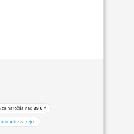
a
za naročila nad
39 €
*
z ponudbe za rejce