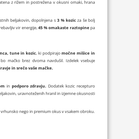
tena z rižem in postrežena v okusni omaki, hrana
stnih beljakovin, dopolnjena s
3 % kozic
za še bolj
ebavljiv vir energije,
45 % omakaste raztopine
pa
nca, tune in kozic
, ki podpirajo
močne mišice in
 bo mačko brez dvoma navdušil. Izdelek vsebuje
ravje in srečo vaše mačke.
om
in
podporo zdravju.
Dodatek kozic recepturo
eljakovin, uravnoteženih hranil in izjemne okusnosti
žijo vrhunsko nego in premium okus v vsakem obroku.