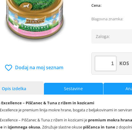
Cena:
Blagovna znamka:
Zaloga:
KOS
Dodaj na moj seznam
Opis izdelka
Sestavine
Ana
 Excellence – Piščanec & Tuna z rižem in kozicami
 Excellence je premium linija mokre hrane, bogata z beljakovinami in servira
Excellence – Piščanec & Tuna z rižem in kozicami je
premium mokra hran
ne
in
izjemnega okusa.
Združuje slastne okuse
piščanca in tune
z dopoln