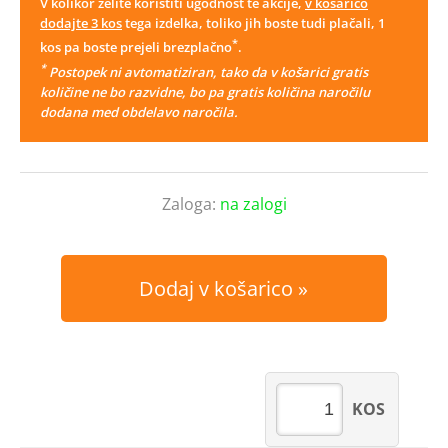
V kolikor želite koristiti ugodnost te akcije,
v košarico
dodajte 3 kos
tega izdelka, toliko jih boste tudi plačali, 1
*
kos pa boste prejeli brezplačno
.
*
Postopek ni avtomatiziran, tako da v košarici gratis
količine ne bo razvidne, bo pa gratis količina naročilu
dodana med obdelavo naročila.
Zaloga:
na zalogi
Dodaj v košarico
KOS