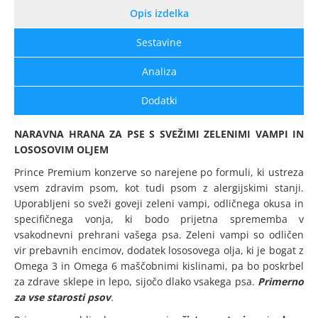
Opis izdelka
Sestavine
Analiza
Dodatki
NARAVNA HRANA ZA PSE S SVEŽIMI ZELENIMI VAMPI IN
LOSOSOVIM OLJEM
Prince Premium konzerve so narejene po formuli, ki ustreza
vsem zdravim psom, kot tudi psom z alergijskimi stanji.
Uporabljeni so sveži goveji zeleni vampi, odličnega okusa in
specifičnega vonja, ki bodo prijetna sprememba v
vsakodnevni prehrani vašega psa. Zeleni vampi so odličen
vir prebavnih encimov, dodatek lososovega olja, ki je bogat z
Omega 3 in Omega 6 maščobnimi kislinami, pa bo poskrbel
za zdrave sklepe in lepo, sijočo dlako vsakega psa.
Primerno
za vse starosti psov
.