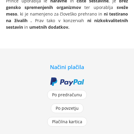
Prince uporablja le
naravne
in
čiste sestavine
,
je
brez
gensko spremenjenih organizmov
ter uporablja
sveže
meso
, ki je namenjeno za človeško prehrano in
ni testirano
na živalih
.
Prav tako v konzervah
ni nizkokvalitetnih
sestavin
in
umetnih dodatkov.
Načini plačila
Po predračunu
Po povzetju
Plačilna kartica