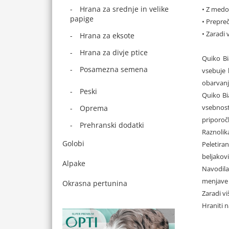
Hrana za srednje in velike
• Z medo
papige
• Prepre
• Zaradi
Hrana za eksote
Hrana za divje ptice
Quiko Bi
Posamezna semena
vsebuje 
obarvanj
Peski
Quiko Bi
vsebnost
Oprema
priporočl
Prehranski dodatki
Raznolik
Golobi
Peletira
beljakovi
Alpake
Navodila
menjave 
Okrasna pertunina
Zaradi v
Hraniti 