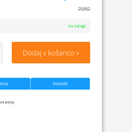
QUIKO
na zalogi
Dodaj v košarico
liza
Dodatki
ve perja.