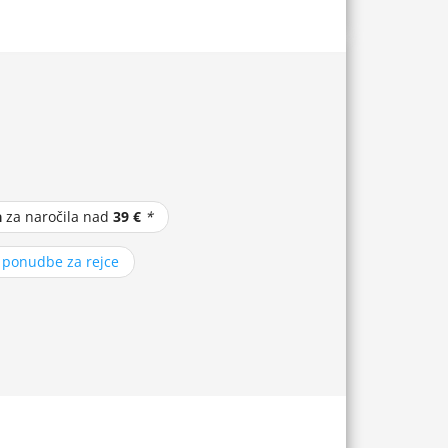
a
za naročila nad
39 €
*
z ponudbe za rejce