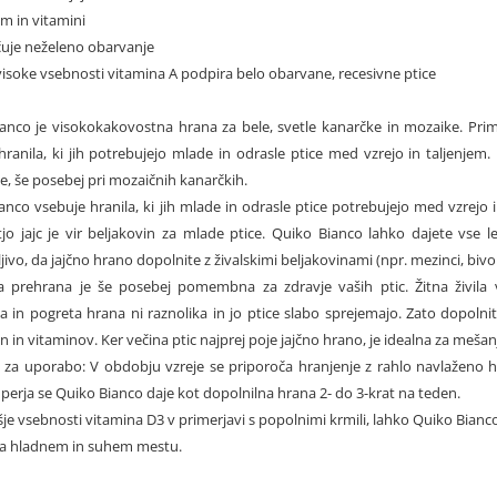
m in vitamini
čuje neželeno obarvanje
 visoke vsebnosti vitamina A podpira belo obarvane, recesivne ptice
anco je visokokakovostna hrana za bele, svetle kanarčke in mozaike. Prim
hranila, ki jih potrebujejo mlade in odrasle ptice med vzrejo in taljenjem.
e, še posebej pri mozaičnih kanarčkih.
anco vsebuje hranila, ki jih mlade in odrasle ptice potrebujejo med vzrej
jo jajc je vir beljakovin za mlade ptice. Quiko Bianco lahko dajete vse l
jivo, da jajčno hrano dopolnite z živalskimi beljakovinami (npr. mezinci, bivolj
a prehrana je še posebej pomembna za zdravje vaših ptic. Žitna živila 
na in pogreta hrana ni raznolika in jo ptice slabo sprejemajo. Zato dopolni
n in vitaminov. Ker večina ptic najprej poje jajčno hrano, je idealna za mešanj
 za uporabo: V obdobju vzreje se priporoča hranjenje z rahlo navlaženo 
perja se Quiko Bianco daje kot dopolnilna hrana 2- do 3-krat na teden.
išje vsebnosti vitamina D3 v primerjavi s popolnimi krmili, lahko Quiko Bian
na hladnem in suhem mestu.