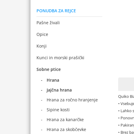
PONUDBA ZA REJCE
Pašne živali
Opice
Konji
Kunci in morski prašički
Sobne ptice
Hrana
Jajčna hrana
Quiko Bia
Hrana za ročno hranjenje
• Vsebuje
Sipine kosti
• Lahko 
• Ponovn
Hrana za kanarčke
• Pakira
Hrana za skobčevke
• Brez bar