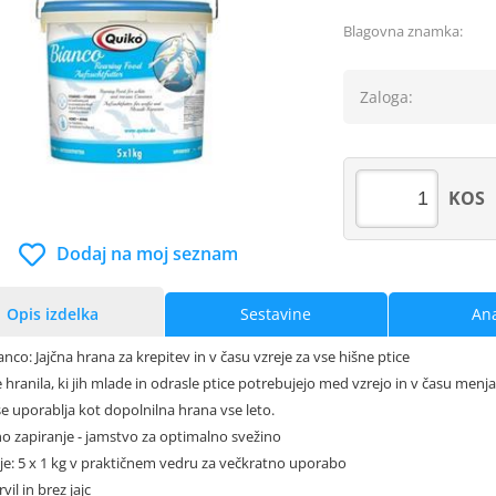
Blagovna znamka:
Zaloga:
KOS
Dodaj na moj seznam
Opis izdelka
Sestavine
Ana
nco: Jajčna hrana za krepitev in v času vzreje za vse hišne ptice
 hranila, ki jih mlade in odrasle ptice potrebujejo med vzrejo in v času menja
se uporablja kot dopolnilna hrana vse leto.
o zapiranje - jamstvo za optimalno svežino
nje: 5 x 1 kg v praktičnem vedru za večkratno uporabo
vil in brez jajc