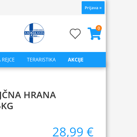
Prijava
»
0
 REJCE
TERARISTIKA
AKCIJE
AJČNA HRANA
5KG
28,99 €