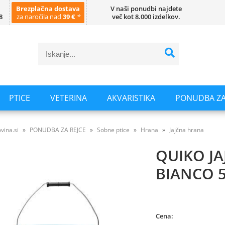
Brezplačna dostava
V naši ponudbi najdete
8
za naročila nad
39 €
*
več kot 8.000 izdelkov.
PTICE
VETERINA
AKVARISTIKA
PONUDBA ZA
vina.si
PONUDBA ZA REJCE
Sobne ptice
Hrana
Jajčna hrana
QUIKO J
BIANCO 
Cena: