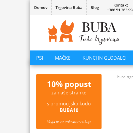
Kontakt
Domov
Trgovina Buba
Blog
+386 51 363 99
PSI
MAČKE
KUNCI IN GLODALCI
buba-trgo
10% popust
za naše stranke
s promocijsko kodo
BUBA10
Velja le za enkraten nakup.