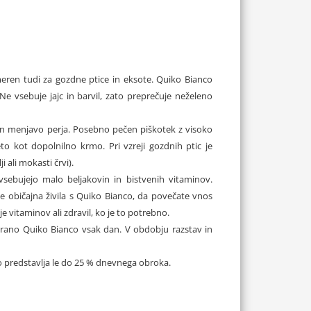
eren tudi za gozdne ptice in eksote. Quiko Bianco
 Ne vsebuje jajc in barvil, zato preprečuje neželeno
o in menjavo perja. Posebno pečen piškotek z visoko
eto kot dopolnilno krmo. Pri vzreji gozdnih ptic je
i ali mokasti črvi).
vsebujejo malo beljakovin in bistvenih vitaminov.
te običajna živila s Quiko Bianco, da povečate vnos
e vitaminov ali zdravil, ko je to potrebno.
hrano Quiko Bianco vsak dan. V obdobju razstav in
co predstavlja le do 25 % dnevnega obroka.