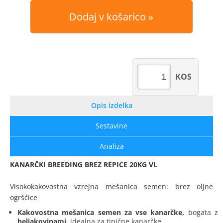
Dodaj v košarico
KOS
Opis izdelka
Sestavine
Analiza
KANARČKI BREEDING BREZ REPICE 20KG VL
Visokokakovostna vzrejna mešanica semen: brez oljne
ogrščice
Kakovostna mešanica semen za vse kanarčke,
bogata z
beljakovinami,
idealna za tipične kanarčke