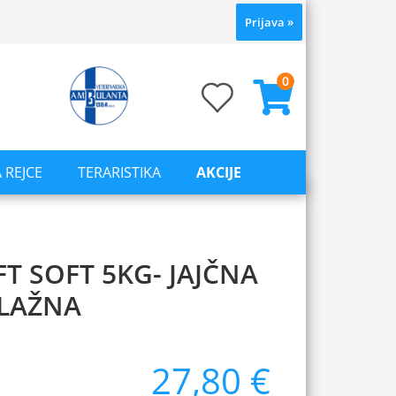
Prijava
»
0
 REJCE
TERARISTIKA
AKCIJE
 SOFT 5KG- JAJČNA
LAŽNA
27,80 €