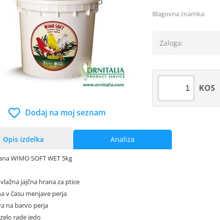
Blagovna znamka:
Zaloga:
KOS
Dodaj na moj seznam
Opis izdelka
Analiza
hrana WIMO SOFT WET 5kg
vlažna jajčna hrana za ptice
na v času menjave perja
va na barvo perja
o zelo rade jedo