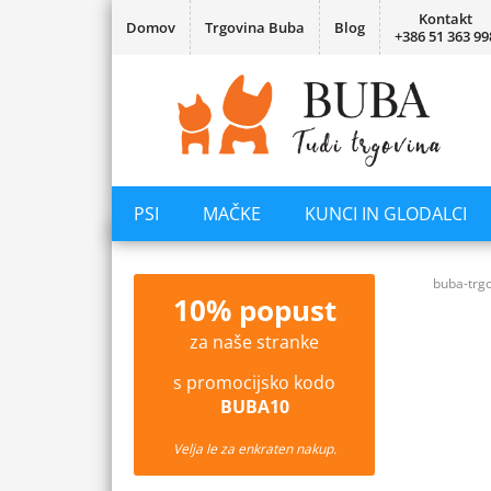
Kontakt
Domov
Trgovina Buba
Blog
+386 51 363 99
PSI
MAČKE
KUNCI IN GLODALCI
buba-trgo
10% popust
za naše stranke
s promocijsko kodo
BUBA10
Velja le za enkraten nakup.