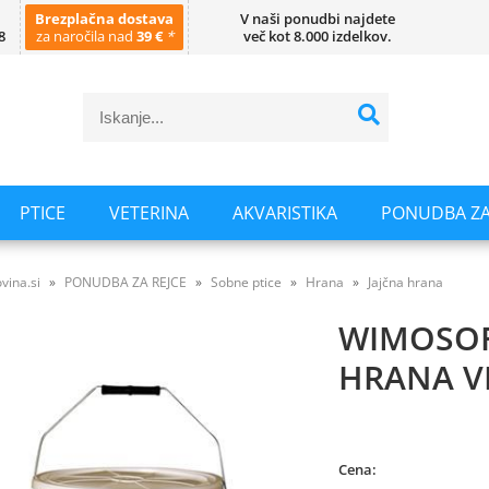
Brezplačna dostava
V naši ponudbi najdete
8
za naročila nad
39 €
*
več kot 8.000 izdelkov.
PTICE
VETERINA
AKVARISTIKA
PONUDBA ZA
vina.si
PONUDBA ZA REJCE
Sobne ptice
Hrana
Jajčna hrana
WIMOSOFT
HRANA V
Cena: