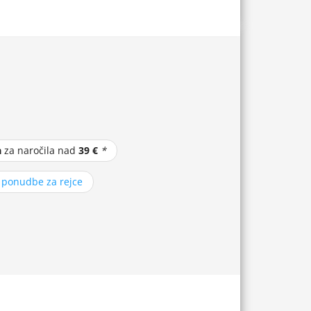
a
za naročila nad
39 €
*
z ponudbe za rejce