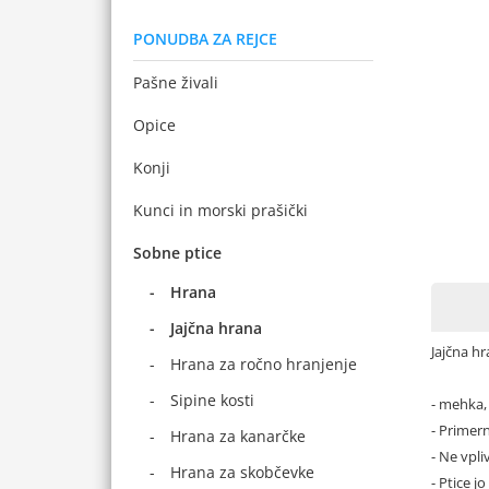
PONUDBA ZA REJCE
Pašne živali
Opice
Konji
Kunci in morski prašički
Sobne ptice
Hrana
Jajčna hrana
Jajčna 
Hrana za ročno hranjenje
Sipine kosti
- mehka, 
- Primer
Hrana za kanarčke
- Ne vpli
Hrana za skobčevke
- Ptice j