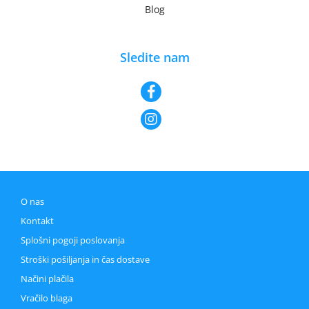
Blog
Sledite nam
O nas
Kontakt
Splošni pogoji poslovanja
Stroški pošiljanja in čas dostave
Načini plačila
Vračilo blaga