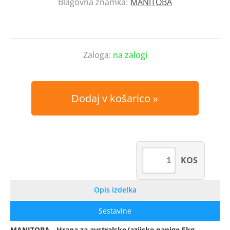
Blagovna znamka:
MANITOBA
Zaloga:
na zalogi
Dodaj v košarico
KOS
Opis izdelka
Sestavine
MANITOBA - Hrana za avstralsko/azijske papige 5kg