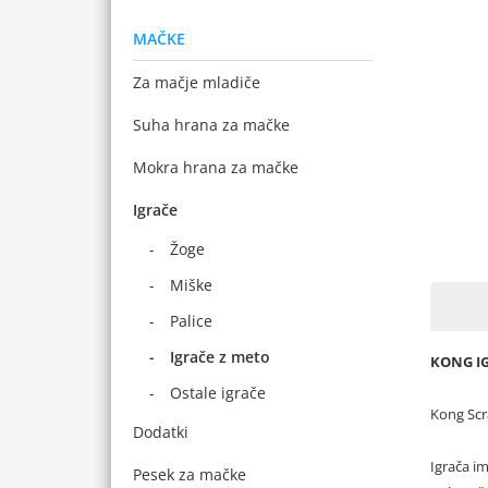
MAČKE
Za mačje mladiče
Suha hrana za mačke
Mokra hrana za mačke
Igrače
Žoge
Miške
Palice
Igrače z meto
KONG I
Ostale igrače
Kong Scr
Dodatki
Igrača im
Pesek za mačke