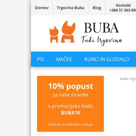
Kontakt
Domov
Trgovina Buba
Blog
+386 51 363 99
PSI
MAČKE
KUNCI IN GLODALCI
buba-trgo
10% popust
za naše stranke
s promocijsko kodo
BUBA10
Velja le za enkraten nakup.