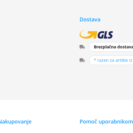
Dostava
Brezplačna dostav
* razen za artikle i
Nakupovanje
Pomoč uporabnikom