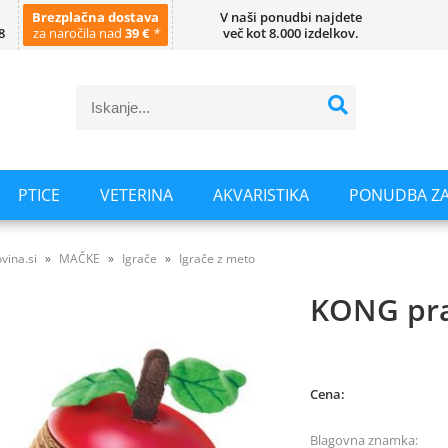
Brezplačna dostava
V naši ponudbi najdete
8
za naročila nad
39 €
*
več kot 8.000 izdelkov.
PTICE
VETERINA
AKVARISTIKA
PONUDBA ZA
vina.si
MAČKE
Igrače
Igrače z meto
KONG pras
Cena:
Blagovna znamka: