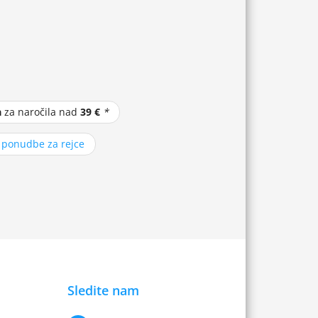
a
za naročila nad
39 €
*
z ponudbe za rejce
Sledite nam