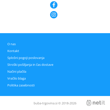
O nas
Kontakt
Splošni pogoji poslovanja
Stroški pošiljanja in čas dostave
Načini plačila
Vračilo blaga
Politika zasebnosti
buba-trgovina.si © 2018-2026