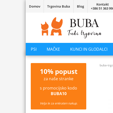
Kontakt
Domov
Trgovina Buba
Blog
+386 51 363 99
PSI
MAČKE
KUNCI IN GLODALCI
buba-trgo
10% popust
za naše stranke
s promocijsko kodo
BUBA10
Velja le za enkraten nakup.