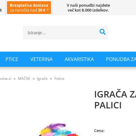
Brezplačna dostava
V naši ponudbi najdete
8
za naročila nad
39 €
*
več kot 8.000 izdelkov.
PTICE
VETERINA
AKVARISTIKA
PONUDBA ZA
vina.si
MAČKE
Igrače
Palice
IGRAČA Z
PALICI
Cena: