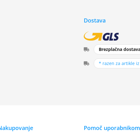
Dostava
Brezplačna dostav
* razen za artikle i
Nakupovanje
Pomoč uporabnikom