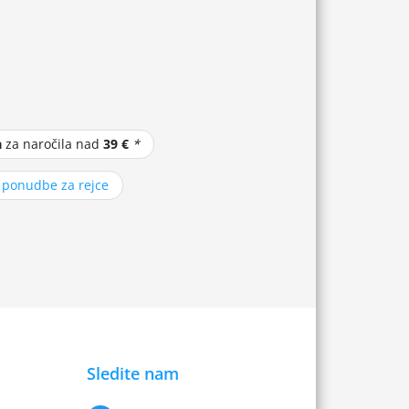
a
za naročila nad
39 €
*
z ponudbe za rejce
Sledite nam