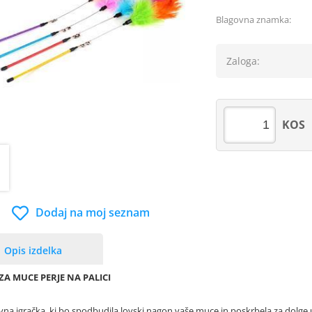
Blagovna znamka:
Zaloga:
KOS
Dodaj na moj seznam
Opis izdelka
ZA MUCE PERJE NA PALICI
ivna igračka, ki bo spodbudila lovski nagon vaše muce in poskrbela za dolge 