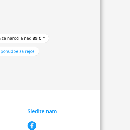
a
za naročila nad
39 €
*
z ponudbe za rejce
Sledite nam