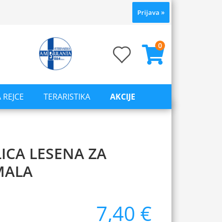
Prijava
»
0
 REJCE
TERARISTIKA
AKCIJE
LICA LESENA ZA
MALA
7,40 €