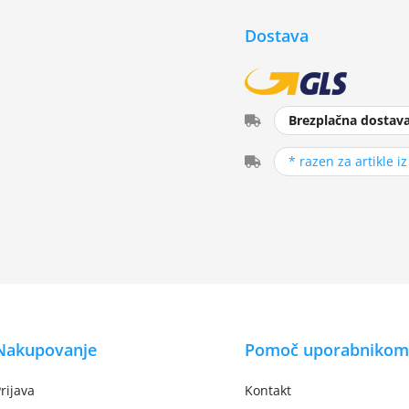
Dostava
Brezplačna dostav
* razen za artikle i
Nakupovanje
Pomoč uporabnikom
rijava
Kontakt