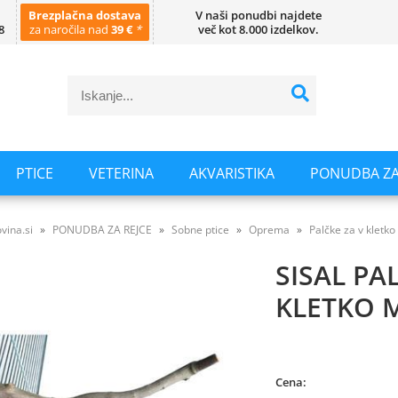
Brezplačna dostava
V naši ponudbi najdete
8
za naročila nad
39 €
*
več kot 8.000 izdelkov.
PTICE
VETERINA
AKVARISTIKA
PONUDBA ZA
vina.si
PONUDBA ZA REJCE
Sobne ptice
Oprema
Palčke za v kletko
SISAL PA
KLETKO 
Cena: