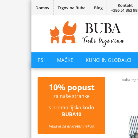
Kontakt
Domov
Trgovina Buba
Blog
+386 51 363 99
PSI
MAČKE
KUNCI IN GLODALCI
buba-trgo
10% popust
za naše stranke
s promocijsko kodo
BUBA10
Velja le za enkraten nakup.