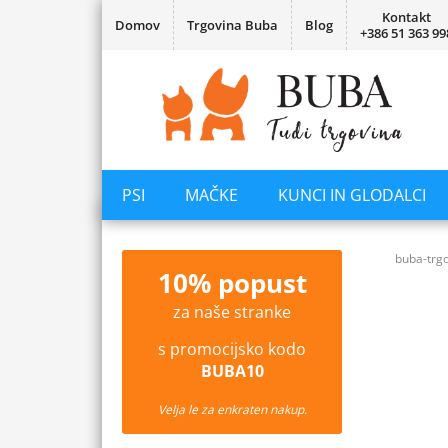
Kontakt
Domov
Trgovina Buba
Blog
+386 51 363 99
PSI
MAČKE
KUNCI IN GLODALCI
buba-trgo
10% popust
za naše stranke
s promocijsko kodo
BUBA10
Velja le za enkraten nakup.