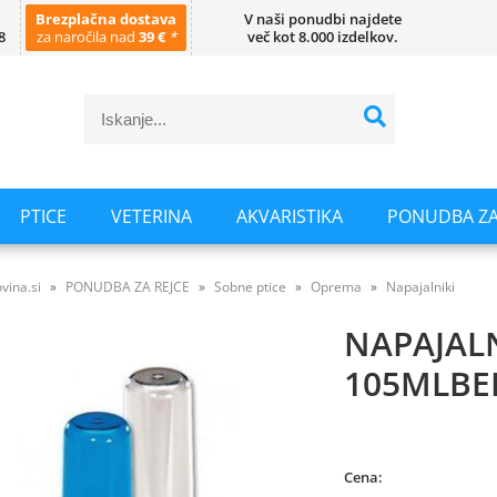
Brezplačna dostava
V naši ponudbi najdete
8
za naročila nad
39 €
*
več kot 8.000 izdelkov.
PTICE
VETERINA
AKVARISTIKA
PONUDBA ZA
vina.si
PONUDBA ZA REJCE
Sobne ptice
Oprema
Napajalniki
NAPAJAL
105MLBE
Cena: