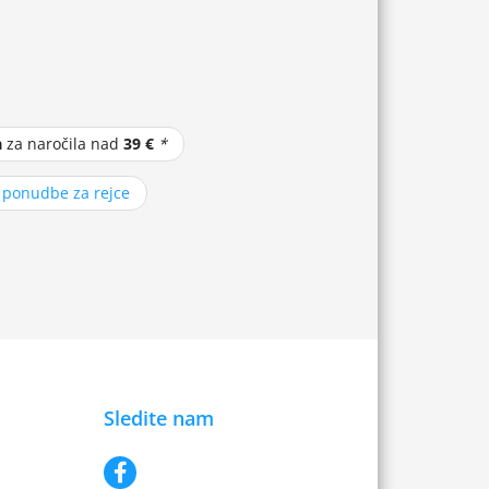
a
za naročila nad
39 €
*
z ponudbe za rejce
Sledite nam