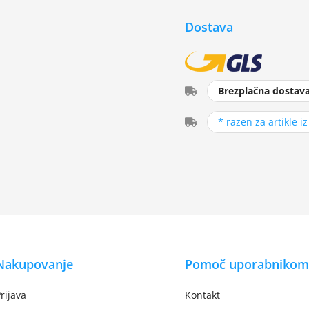
Dostava
Brezplačna dostav
* razen za artikle i
Nakupovanje
Pomoč uporabnikom
rijava
Kontakt