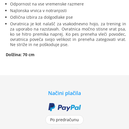
Odpornost na vse vremenske razmere
Najlonska vrvica v notranjosti
Odlična izbira za dolgodlake pse
Ovratnica je kot nalašč za vsakodnevno hojo, za trening in
za uporabo na razstavah. Ovratnica močno stisne vrat psa,
ko se hitro premika naprej. Ko pes preneha vleči povodec,
ovratnica poveča svojo velikost in preneha zategovati vrat.
Ne striže in ne poškoduje pse.
Dolžina: 70 cm
Načini plačila
Po predračunu