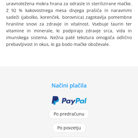
uravnotežena mokra hrana za odrasle in sterilizirane mačke.
Z 92 % kakovostnega mesa divjega prašiča in naravnimi
sadeži (jabolko, korenček, borovnica) zagotavlja pomembne
hranilne snovi za zdravje in vitalnost. Vsebuje taurin ter
vitamine in minerale, ki podpirajo zdravje srca, vida in
imunskega sistema. Nežna paté tekstura omogoča odlično
prebavljivost in okus, ki ga bodo mačke oboževale.
Načini plačila
Po predračunu
Po povzetju