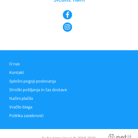
O nas
Kontakt
Splošni pogoji poslovanja
Stroški pošiljanja in čas dostave
Načini plačila
Vračilo blaga
Politika zasebnosti