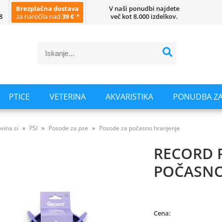
Brezplačna dostava
V naši ponudbi najdete
8
za naročila nad
39 €
*
več kot 8.000 izdelkov.
PTICE
VETERINA
AKVARISTIKA
PONUDBA ZA
vina.si
PSI
Posode za pse
Posode za počasno hranjenje
RECORD 
POČASNO
Cena: