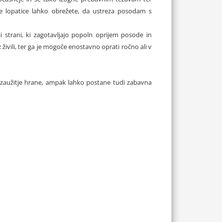
je lopatice lahko obrežete, da ustreza posodam s
 strani, ki zagotavljajo popoln oprijem posode in
 živili, ter ga je mogoče enostavno oprati ročno ali v
 zaužitje hrane, ampak lahko postane tudi zabavna