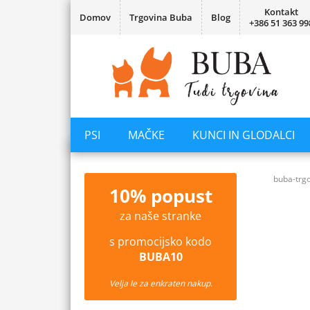
Kontakt
Domov
Trgovina Buba
Blog
+386 51 363 99
PSI
MAČKE
KUNCI IN GLODALCI
buba-trgo
10% popust
za naše stranke
s promocijsko kodo
BUBA10
Velja le za enkraten nakup.