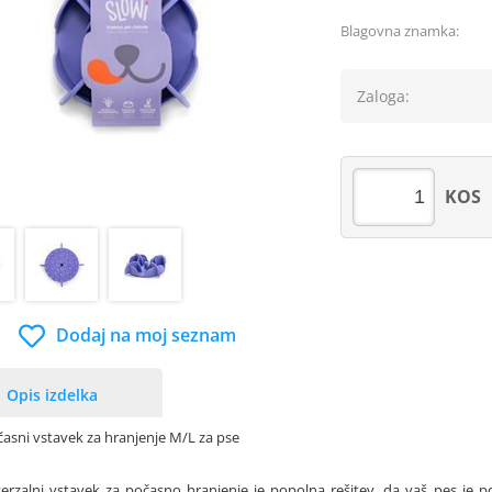
Blagovna znamka:
Zaloga:
KOS
Dodaj na moj seznam
Opis izdelka
časni vstavek za hranjenje M/L za pse
erzalni vstavek za počasno hranjenje je popolna rešitev, da vaš pes je 