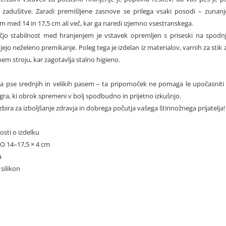
 zadušitve. Zaradi premišljene zasnove se prilega vsaki posodi – zunan
 med 14 in 17,5 cm ali več, kar ga naredi izjemno vsestranskega.
čjo stabilnost med hranjenjem je vstavek opremljen s priseski na spodnji
ejo neželeno premikanje. Poleg tega je izdelan iz materialov, varnih za stik z
em stroju, kar zagotavlja stalno higieno.
a pse srednjih in velikih pasem – ta pripomoček ne pomaga le upočasniti
gra, ki obrok spremeni v bolj spodbudno in prijetno izkušnjo.
zbira za izboljšanje zdravja in dobrega počutja vašega štirinožnega prijatelja!
sti o izdelku
 O 14–17,5 × 4 cm
a
 silikon