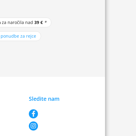
a
za naročila nad
39 €
*
z ponudbe za rejce
Sledite nam