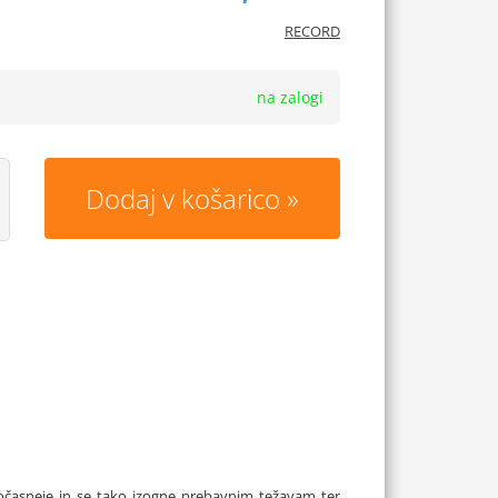
RECORD
na zalogi
Dodaj v košarico
počasneje in se tako izogne prebavnim težavam ter