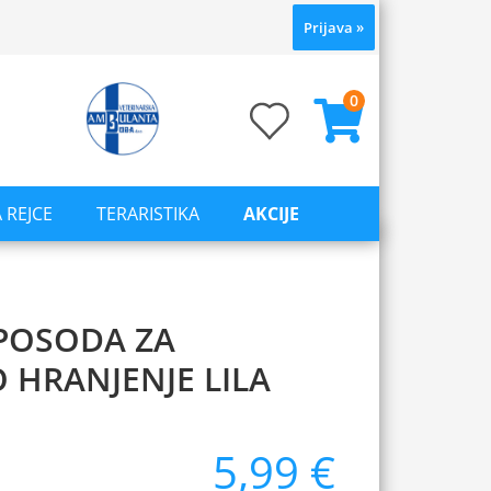
Prijava
»
0
 REJCE
TERARISTIKA
AKCIJE
POSODA ZA
 HRANJENJE LILA
5,99 €