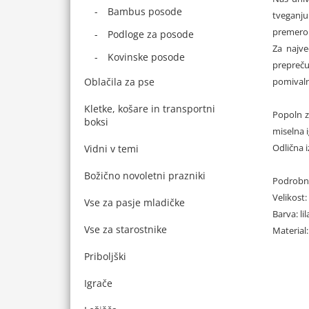
Bambus posode
tveganju
premerom
Podloge za posode
Za najve
Kovinske posode
preprečuj
pomivaln
Oblačila za pse
Kletke, košare in transportni
Popoln z
boksi
miselna i
Odlična i
Vidni v temi
Božično novoletni prazniki
Podrobno
Velikost:
Vse za pasje mladičke
Barva: lil
Vse za starostnike
Material:
Priboljški
Igrače