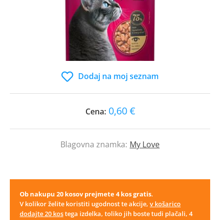
Dodaj na moj seznam
0,60 €
Cena:
Blagovna znamka:
My Love
Ob nakupu 20 kosov prejmete 4 kos gratis
.
V kolikor želite koristiti ugodnost te akcije,
v košarico
dodajte 20 kos
tega izdelka, toliko jih boste tudi plačali, 4