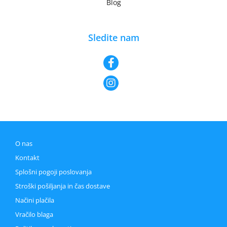
Blog
Sledite nam
O nas
Kontakt
Splošni pogoji poslovanja
Stroški pošiljanja in čas dostave
Načini plačila
Vračilo blaga