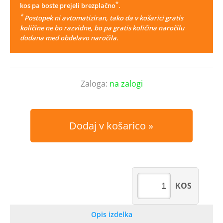
*
kos pa boste prejeli brezplačno
.
*
Postopek ni avtomatiziran, tako da v košarici gratis
količine ne bo razvidne, bo pa gratis količina naročilu
dodana med obdelavo naročila.
Zaloga:
na zalogi
Dodaj v košarico
KOS
Opis izdelka