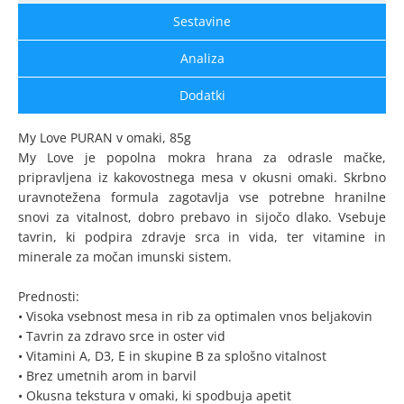
Sestavine
Analiza
Dodatki
My Love PURAN v omaki, 85g
My Love je popolna mokra hrana za odrasle mačke,
pripravljena iz kakovostnega mesa v okusni omaki. Skrbno
uravnotežena formula zagotavlja vse potrebne hranilne
snovi za vitalnost, dobro prebavo in sijočo dlako. Vsebuje
tavrin, ki podpira zdravje srca in vida, ter vitamine in
minerale za močan imunski sistem.
Prednosti:
• Visoka vsebnost mesa in rib za optimalen vnos beljakovin
• Tavrin za zdravo srce in oster vid
• Vitamini A, D3, E in skupine B za splošno vitalnost
• Brez umetnih arom in barvil
• Okusna tekstura v omaki, ki spodbuja apetit