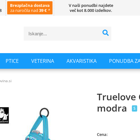
Brezplačna dostava
V naši ponudbi najdete
8
za naročila nad
39 €
*
več kot 8.000 izdelkov.
PTICE
VETERINA
AKVARISTIKA
PONUDBA ZA
vina.si
Truelove 
modra
S
Cena: