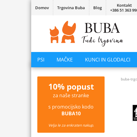
Kontakt
Domov
Trgovina Buba
Blog
+386 51 363 99
PSI
MAČKE
KUNCI IN GLODALCI
buba-trgo
10% popust
za naše stranke
s promocijsko kodo
BUBA10
Velja le za enkraten nakup.