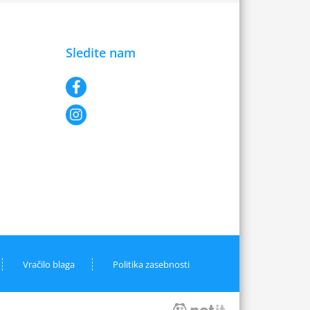
Sledite nam
Vračilo blaga
Politika zasebnosti