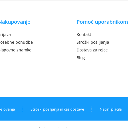
Nakupovanje
Pomoč uporabnikom
rijava
Kontakt
Posebne ponudbe
Stroški pošiljanja
Blagovne znamke
Dostava za rejce
Blog
oslovanja
Stroški pošiljanja in čas dostave
Načini plačila