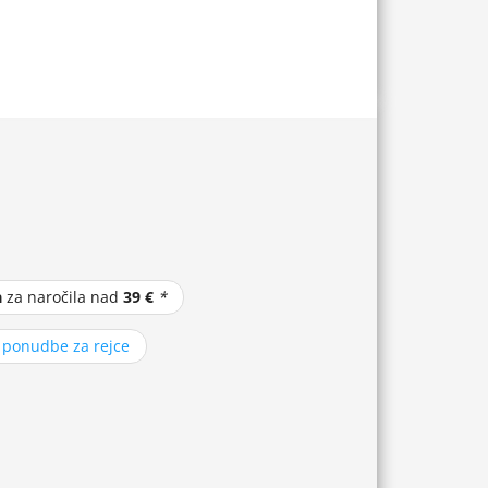
a
za naročila nad
39 €
*
z ponudbe za rejce