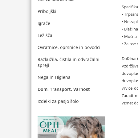
Specifika
Priboljški
• Trpežn
• Ne zapl
Igrače
• Blažiln
Ležišča
• Močna 
• Za pse 
Ovratnice, oprsnice in povodci
Dolžina:
Razkužila, čistila in odvračalni
spreji
Vzdržljiv
duvoplus
Nega in Higiena
duvoplus
vrvice d
Dom, Transport, Varnost
Zaradi m
Izdelki za pasjo šolo
vzmet do