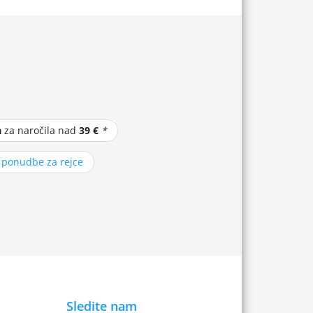
a
za naročila nad
39 €
*
z ponudbe za rejce
Sledite nam