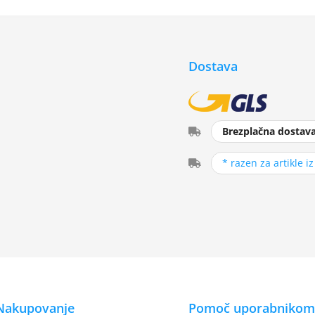
Dostava
Brezplačna dostav
* razen za artikle i
Nakupovanje
Pomoč uporabnikom