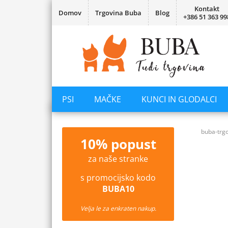
Kontakt
Domov
Trgovina Buba
Blog
+386 51 363 99
PSI
MAČKE
KUNCI IN GLODALCI
buba-trgo
10% popust
za naše stranke
s promocijsko kodo
BUBA10
Velja le za enkraten nakup.