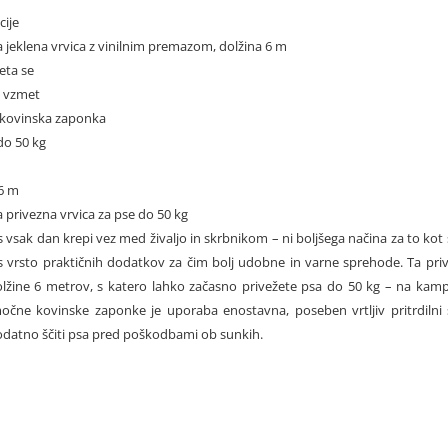
cije
a jeklena vrvica z vinilnim premazom, dolžina 6 m
eta se
a vzmet
kovinska zaponka
do 50 kg
 6 m
a privezna vrvica za pse do 50 kg
 vsak dan krepi vez med živaljo in skrbnikom – ni boljšega načina za to kot 
 vrsto praktičnih dodatkov za čim bolj udobne in varne sprehode. Ta prive
olžine 6 metrov, s katero lahko začasno privežete psa do 50 kg – na kamp
očne kovinske zaponke je uporaba enostavna, poseben vrtljiv pritrdilni s
datno ščiti psa pred poškodbami ob sunkih.