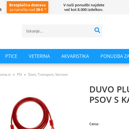
Brezplačna dostava
V naši ponudbi najdete
8
za naročila nad
39 €
*
več kot 8.000 izdelkov.
PTICE
VETERINA
AKVARISTIKA
PONUDBA ZA
vina.si
PSI
Dom, Transport, Varnost
DUVO PLU
PSOV S 
Cena: