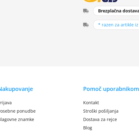
Brezplačna dostav
* razen za artikle i
Nakupovanje
Pomoč uporabnikom
rijava
Kontakt
Posebne ponudbe
Stroški pošiljanja
Blagovne znamke
Dostava za rejce
Blog