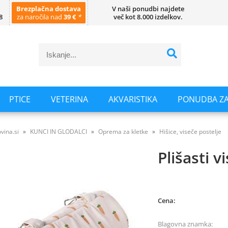
Brezplačna dostava
V naši ponudbi najdete
8
za naročila nad
39 €
*
več kot 8.000 izdelkov.
PTICE
VETERINA
AKVARISTIKA
PONUDBA ZA
vina.si
KUNCI IN GLODALCI
Oprema za kletke
Hišice, viseče postelje
Plišasti v
Cena:
Blagovna znamka: