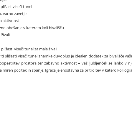
plišast viseči tunel
, varno zavetje
a aktivnost
vno obešanje v katerem koli bivališču
 živali
lišasti viseči tunel za male živali
ti plišasti viseči tunel znamke duvoplus je idealen dodatek za bivališče vaš
 popestritev prostora ter zabavno aktivnost – vaš ljubljenček se lahko v nje
a miren počitek in spanje. Igrača je enostavna za pritrditev v katero koli o