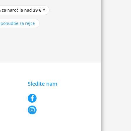
a
za naročila nad
39 €
*
z ponudbe za rejce
Sledite nam