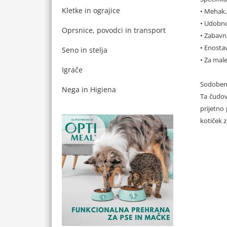
Kletke in ograjice
• Mehak, 
• Udobno
Oprsnice, povodci in transport
• Zabavn
• Enosta
Seno in stelja
• Za male
Igrače
Sodoben p
Nega in Higiena
Ta čudovi
prijetno
kotiček z