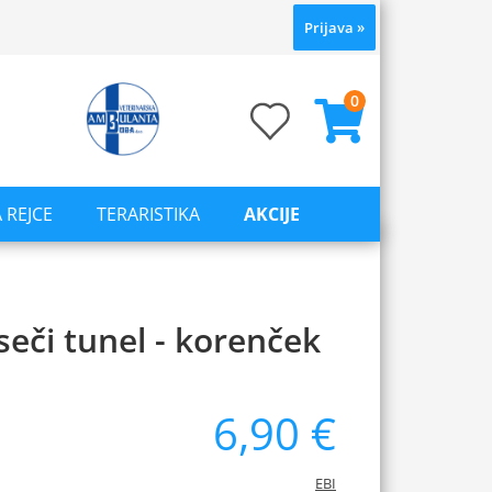
Prijava
»
0
 REJCE
TERARISTIKA
AKCIJE
iseči tunel - korenček
6,90 €
EBI