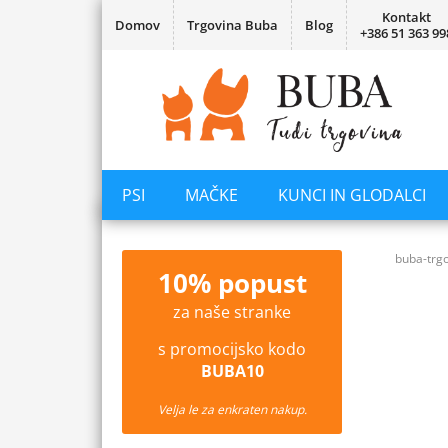
Kontakt
Domov
Trgovina Buba
Blog
+386 51 363 99
PSI
MAČKE
KUNCI IN GLODALCI
buba-trgo
10% popust
za naše stranke
s promocijsko kodo
BUBA10
Velja le za enkraten nakup.