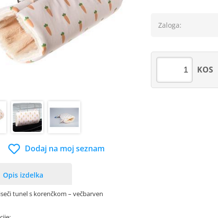
Zaloga:
KOS
Dodaj na moj seznam
Opis izdelka
viseči tunel s korenčkom – večbarven
cije: