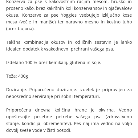
Konzerva za pse s kakovostnim račjim mesom, hruško in
proseno kašo, brez kakršnih koli konzervansov in ojačevalcev
okusa. Konzerve za pse Yoggies vsebujejo izključno kose
mesa (večje in manjše) ter naravno mesno in kostno juho
(brez bujona).
Takšna kombinacija okusov in odličnih sestavin je lahko
idealen dodatek k vsakodnevni prehrani vašega psa.
Izdelano 100 % brez kemikalij, glutena in soje.
Teža: 400g
Doziranje: Priporočeno doziranje: izdelek je pripravljen za
neposredno serviranje pri sobni temperaturi.
Priporočena dnevna količina hrane je okvirna. Vedno
upoštevajte posebne potrebe vašega psa (zdravstveno
stanje, kondicija, obremenitev). Pes naj ima vedno na voljo
dovolj sveže vode v čisti posodi.