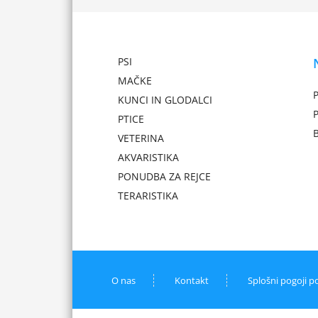
PSI
MAČKE
P
KUNCI IN GLODALCI
PTICE
VETERINA
AKVARISTIKA
PONUDBA ZA REJCE
TERARISTIKA
O nas
Kontakt
Splošni pogoji p