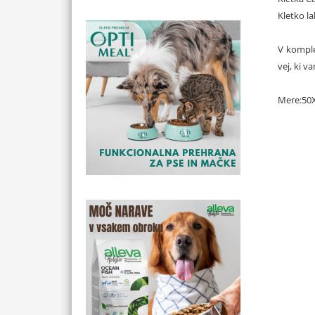
Kletko l
V komple
vej, ki 
Mere:50