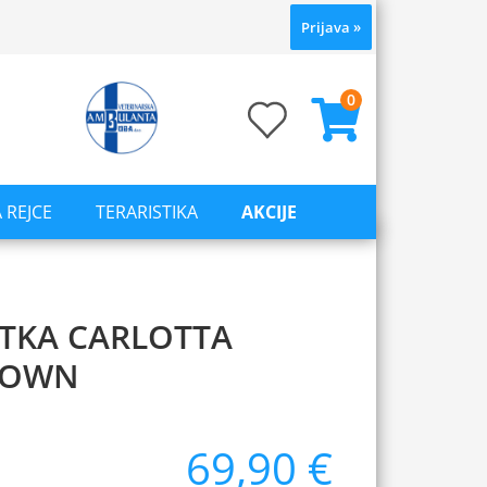
Prijava
»
0
 REJCE
TERARISTIKA
AKCIJE
ETKA CARLOTTA
ROWN
69,90 €