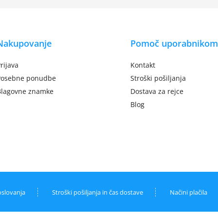
Nakupovanje
Pomoč uporabnikom
rijava
Kontakt
Posebne ponudbe
Stroški pošiljanja
Blagovne znamke
Dostava za rejce
Blog
oslovanja
Stroški pošiljanja in čas dostave
Načini plačila