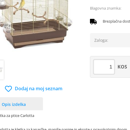
Blagovna znamka:
Brezplačna dos
Zaloga:
KOS
Dodaj na moj seznam
Opis izdelka
tka za ptice Carlotta
arlotta je kletka za kanarčke, manjše papige in eksote s pravokotnim dnom.