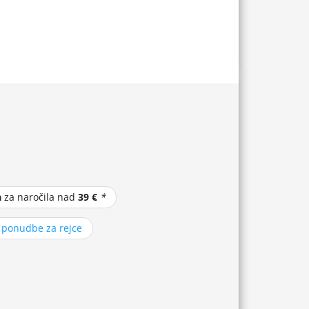
a
za naročila nad
39 €
*
z ponudbe za rejce