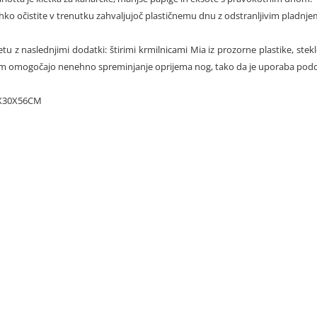
ahko očistite v trenutku zahvaljujoč plastičnemu dnu z odstranljivim pladnj
tu z naslednjimi dodatki: štirimi krmilnicami Mia iz prozorne plastike, stekl
vam omogočajo nenehno spreminjanje oprijema nog, tako da je uporaba podob
X30X56CM