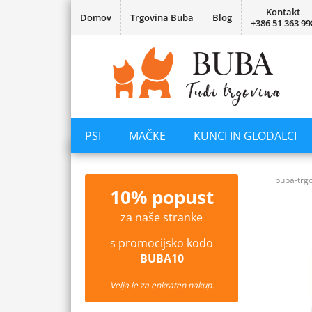
Kontakt
Domov
Trgovina Buba
Blog
+386 51 363 99
PSI
MAČKE
KUNCI IN GLODALCI
buba-trgo
10% popust
za naše stranke
s promocijsko kodo
BUBA10
Velja le za enkraten nakup.