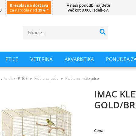
Brezplačna dostava
V naši ponudbi najdete
8
za naročila nad
39 €
*
več kot 8.000 izdelkov.
PTICE
VETERINA
AKVARISTIKA
PONUDBA ZA
vina.si
PTICE
Kletke za ptice
Kletke za male ptice
IMAC KL
GOLD/B
Cena: