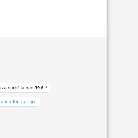
a
za naročila nad
39 €
*
z ponudbe za rejce