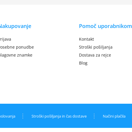
Nakupovanje
Pomoč uporabnikom
rijava
Kontakt
Posebne ponudbe
Stroški pošiljanja
Blagovne znamke
Dostava za rejce
Blog
oslovanja
Stroški pošiljanja in čas dostave
Načini plačila