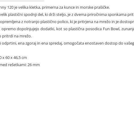
nny 120 je velika kletka, primerna za kunce in morske prašičke.
velik plastični spodnji del, ki drži steljo, je z dvema priročnima sponkama p
 opremljena z notranjo plastično polico, ki je pritrjena na mrežo in je dostopn
 opremo dopolnjujejo dodatki, kot so plastična posodica Fun Bowl, zunanje s
 pritrdi na mrežo.
i odprtini, ena zgoraj in ena spredaj, omogočata enostaven dostop do vašega 
0 x 60 x 46,5 cm
med rešetkami: 26 mm