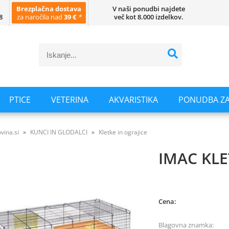
Brezplačna dostava
V naši ponudbi najdete
8
za naročila nad
39 €
*
več kot 8.000 izdelkov.
PTICE
VETERINA
AKVARISTIKA
PONUDBA ZA
vina.si
KUNCI IN GLODALCI
Kletke in ograjice
IMAC KL
Cena:
Blagovna znamka: