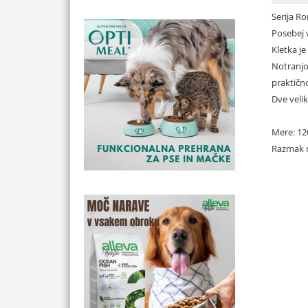
Serija Ro
Posebej 
Kletka je
Notranjo
praktično
Dve velik
Mere: 12
Razmak 