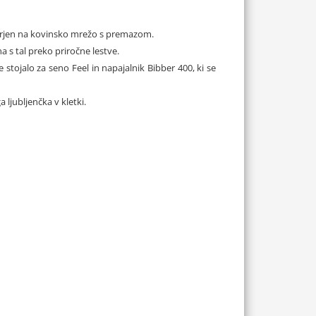
ritrjen na kovinsko mrežo s premazom.
a s tal preko priročne lestve.
tojalo za seno Feel in napajalnik Bibber 400, ki se
ljubljenčka v kletki.