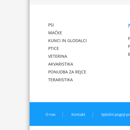
PSI
MAČKE
P
KUNCI IN GLODALCI
PTICE
VETERINA
AKVARISTIKA
PONUDBA ZA REJCE
TERARISTIKA
O nas
Kontakt
Splošni pogoji p