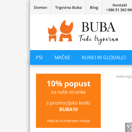
Kontakt
Domov
Trgovina Buba
Blog
+386 51 363 99
PSI
MAČKE
KUNCI IN GLODALCI
buba-trgo
10% popust
za naše stranke
s promocijsko kodo
BUBA10
Velja le za enkraten nakup.