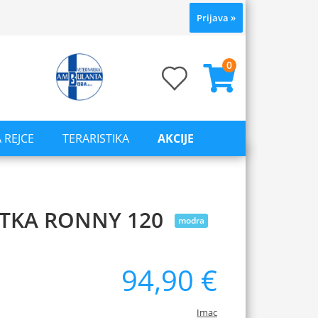
Prijava
»
0
 REJCE
TERARISTIKA
AKCIJE
ETKA RONNY 120
modra
94,90 €
Imac